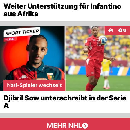
Weiter Unterstützung für Infantino
aus Afrika
Arti
5
5h
Interaktion
Nati-Spieler wechselt
Djibril Sow unterschreibt in der Serie
A
MEHR NHL