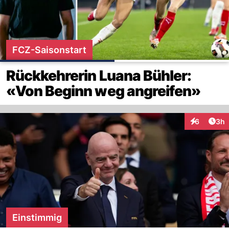
FCZ-Saisonstart
Rückkehrerin Luana Bühler:
«Von Beginn weg angreifen»
Arti
6
3h
Interaktion
Einstimmig