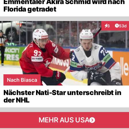
Emmentaler Akira Schmid wird nach
Florida getradet
Artik
3
53d
Interaktionen
Nach Biasca
Nächster Nati-Star unterschreibt in
der NHL
MEHR AUS USA