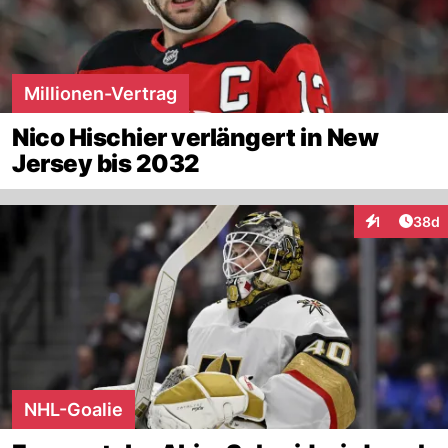
Millionen-Vertrag
Nico Hischier verlängert in New
Jersey bis 2032
Artik
1
38d
Interaktione
NHL-Goalie