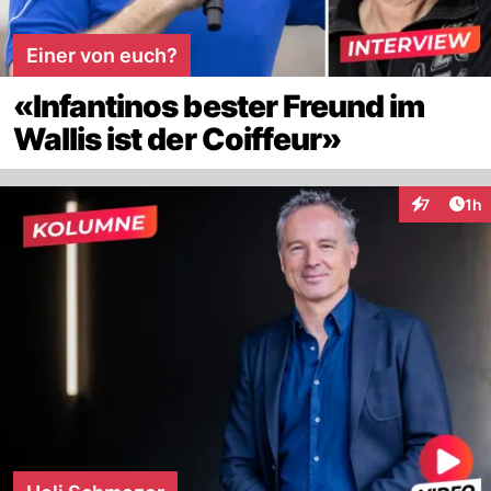
Einer von euch?
«Infantinos bester Freund im
Wallis ist der Coiffeur»
Art
7
1h
Interaktion