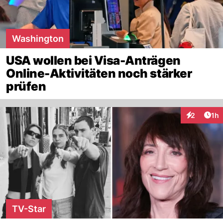
Washington
USA wollen bei Visa-Anträgen
Online-Aktivitäten noch stärker
prüfen
Art
2
1h
Interaktion
TV-Star