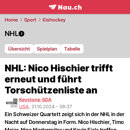
frontpage.
NAU.ch
Home
Sport
Eishockey
NHL
Übersicht
Spielplan
Tabelle
NHL: Nico Hischier trifft
erneut und führt
Torschützenliste an
Keystone-SDA
USA
,
31.10.2024 - 08:37
Ein Schweizer Quartett zeigt sich in der NHL in der
Nacht auf Donnerstag in Form. Nico Hischier, Timo
Meier, Nino Niederreiter und Kevin Fiala treffen.