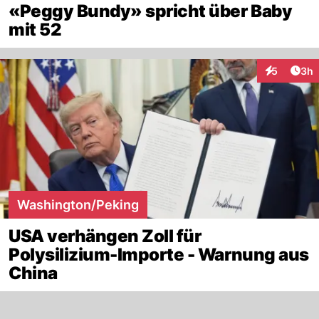
«Peggy Bundy» spricht über Baby
mit 52
Arti
5
3h
Interaktion
Washington/Peking
USA verhängen Zoll für
Polysilizium-Importe - Warnung aus
China