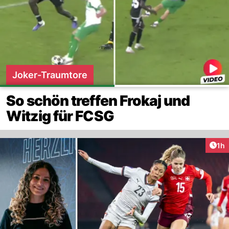
Joker-Traumtore
So schön treffen Frokaj und
Witzig für FCSG
Art
1h