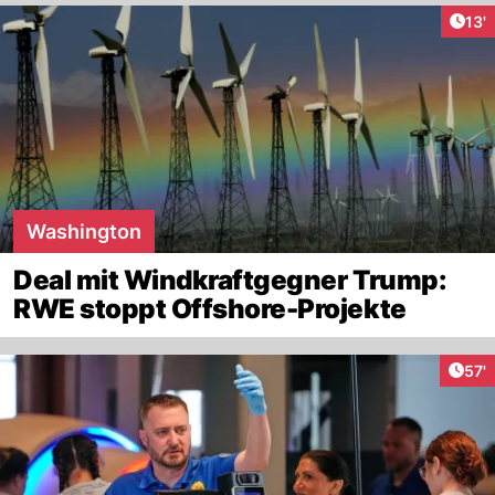
Arti
13'
Washington
Deal mit Windkraftgegner Trump:
RWE stoppt Offshore-Projekte
Arti
57'