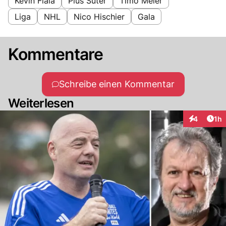
Kevin Fiala
Pius Suter
Timo Meier
Liga
NHL
Nico Hischier
Gala
Kommentare
Schreibe einen Kommentar
Weiterlesen
Art
4
1h
Interaktion