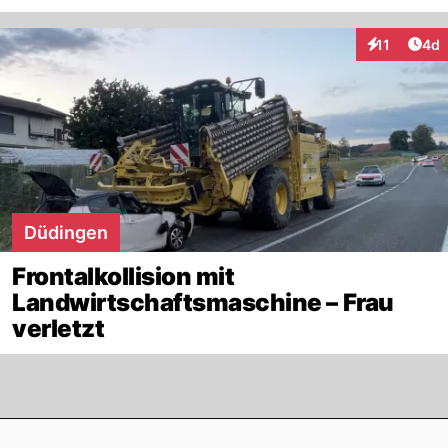
Arti
11
4d
Interaktione
Düdingen
Frontalkollision mit
Landwirtschaftsmaschine – Frau
verletzt
Footer