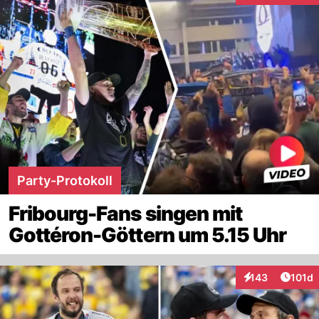
Party-Protokoll
Fribourg-Fans singen mit
Gottéron-Göttern um 5.15 Uhr
Artike
143
101d
Interaktionen