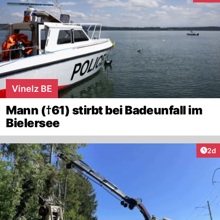
Vinelz BE
Mann (†61) stirbt bei Badeunfall im
Bielersee
Arti
2d