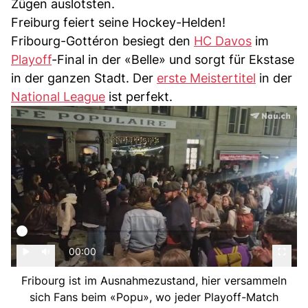
Zügen auslotsten.
Freiburg feiert seine Hockey-Helden!
Fribourg-Gottéron besiegt den
HC Davos
im
Playoff
-Final in der «Belle» und sorgt für Ekstase
in der ganzen Stadt. Der
erste Meistertitel
in der
National League
ist perfekt.
00:00
Fribourg ist im Ausnahmezustand, hier versammeln
sich Fans beim «Popu», wo jeder Playoff-Match