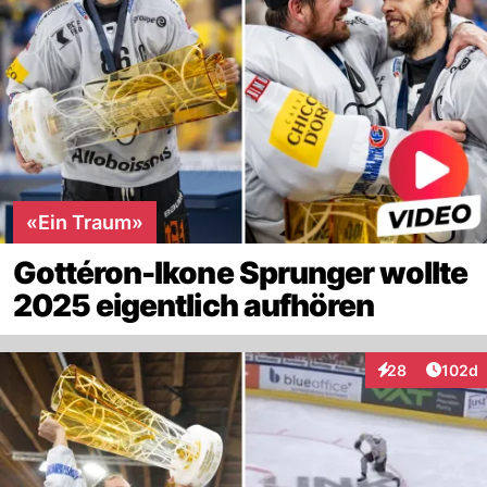
«Ein Traum»
Gottéron-Ikone Sprunger wollte
2025 eigentlich aufhören
Artike
28
102d
Interaktionen