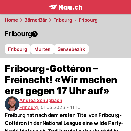
frontpage.
NAU.ch
Home
BärnerBär
Fribourg
Fribourg
Fribourg
Fribourg
Murten
Sensebezirk
Fribourg-Gottéron –
Freinacht! «Wir machen
erst gegen 17 Uhr auf»
Andrea Schüpbach
Fribourg
,
01.05.2026 - 11:10
Freiburg hat nach dem ersten Titel von Fribourg-
Gottéron in der National League eine wilde Party-
Nacht hinter sich. Zmittag gibt es heute nicht in