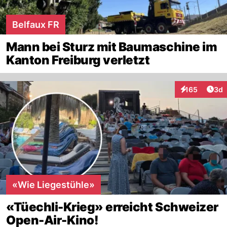
Belfaux FR
Mann bei Sturz mit Baumaschine im
Kanton Freiburg verletzt
Arti
165
3d
Interaktionen
«Wie Liegestühle»
«Tüechli-Krieg» erreicht Schweizer
Open-Air-Kino!