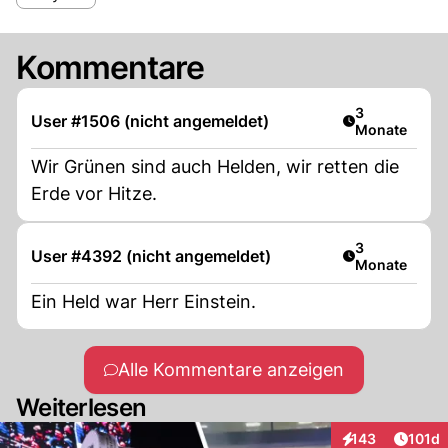
Kommentare
Artikel veröff
3
User #1506 (nicht angemeldet)
Monate
Wir Grünen sind auch Helden, wir retten die
Erde vor Hitze.
Artikel veröff
3
User #4392 (nicht angemeldet)
Monate
Ein Held war Herr Einstein.
Alle Kommentare anzeigen
Weiterlesen
Artike
143
101d
Interaktionen