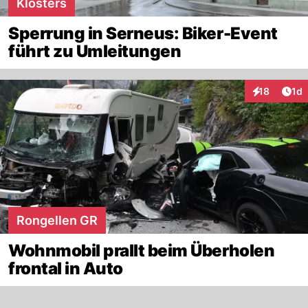
Klosters
Sperrung in Serneus: Biker-Event
führt zu Umleitungen
Art
18
1d
Interaktione
Rongellen GR
Wohnmobil prallt beim Überholen
frontal in Auto