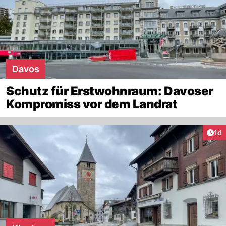
Davos
Schutz für Erstwohnraum: Davoser
Kompromiss vor dem Landrat
Art
1d