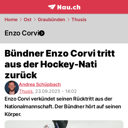
frontpage.
NAU.ch
Home
Ost
Graubünden
Thusis
Enzo Corvi
Bündner Enzo Corvi tritt
aus der Hockey-Nati
zurück
Andrea Schüpbach
Thusis
,
23.09.2025 - 14:02
Enzo Corvi verkündet seinen Rücktritt aus der
Nationalmannschaft. Der Bündner hört auf seinen
Körper.