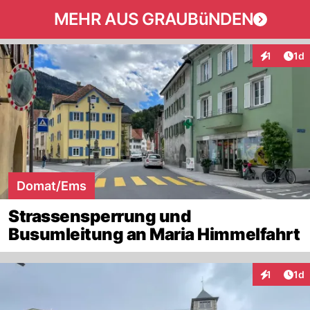
MEHR AUS GRAUBüNDEN
Art
1
1d
Interaktion
Domat/Ems
Strassensperrung und
Busumleitung an Maria Himmelfahrt
Art
1
1d
Interaktion