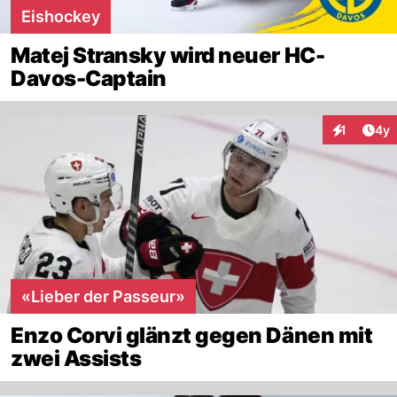
Eishockey
Matej Stransky wird neuer HC-
Davos-Captain
Arti
1
4y
Interaktion
«Lieber der Passeur»
Enzo Corvi glänzt gegen Dänen mit
zwei Assists