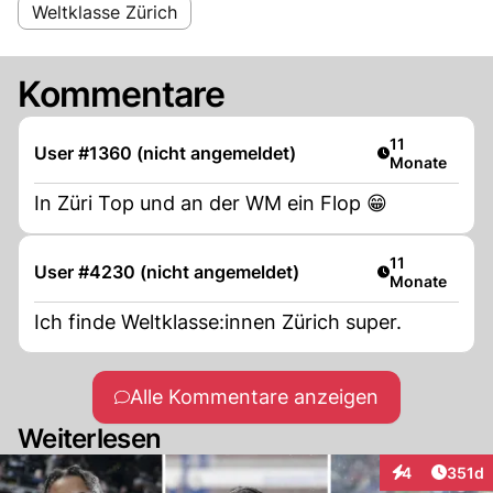
Weltklasse Zürich
Kommentare
Artikel veröffe
11
User #1360 (nicht angemeldet)
Monate
In Züri Top und an der WM ein Flop 😁
Artikel veröffe
11
User #4230 (nicht angemeldet)
Monate
Ich finde Weltklasse:innen Zürich super.
Alle Kommentare anzeigen
Weiterlesen
Artike
4
351d
Interaktionen