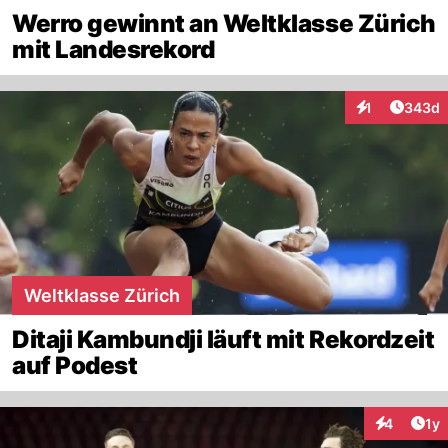
Werro gewinnt an Weltklasse Zürich
mit Landesrekord
Artikel
1
343d
Interaktionen
Weltklasse Zürich
Ditaji Kambundji läuft mit Rekordzeit
auf Podest
Art
4
1y
Interaktion