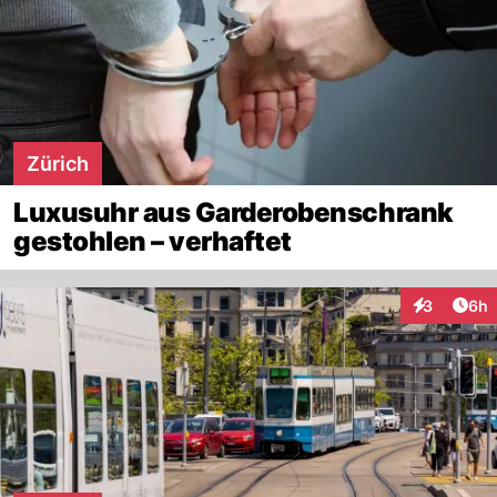
Zürich
Luxusuhr aus Garderobenschrank
gestohlen – verhaftet
Arti
3
6h
Interaktion