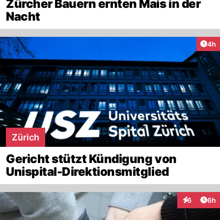
Zürcher Bauern ernten Mais in der
Nacht
Arti
4h
Zürich
Gericht stützt Kündigung von
Unispital-Direktionsmitglied
Arti
6
6h
Interaktion