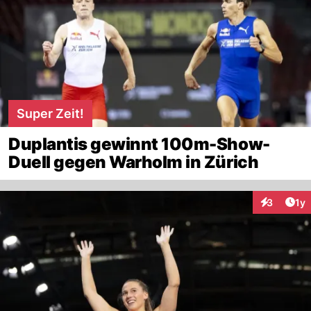
Super Zeit!
Duplantis gewinnt 100m-Show-
Duell gegen Warholm in Zürich
Art
3
1y
Interaktion