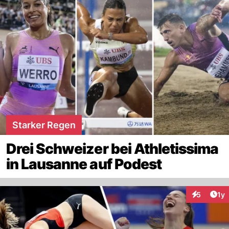
Starker Regen
Drei Schweizer bei Athletissima
in Lausanne auf Podest
Art
5
1y
Interaktion