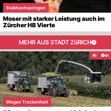
Stabhochspringen
Moser mit starker Leistung auch im
Zürcher HB Vierte
MEHR AUS STADT ZüRICH
Arti
9
4h
Interaktion
Wegen Trockenheit