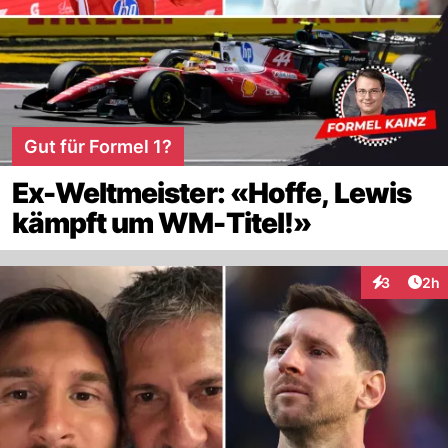
Gut für Formel 1?
Ex-Weltmeister: «Hoffe, Lewis
kämpft um WM-Titel!»
Arti
3
2h
Interaktion