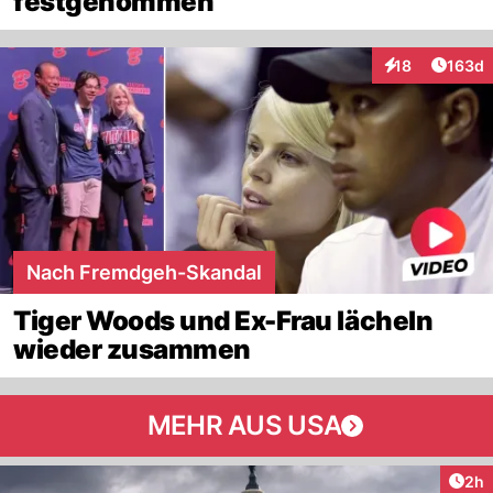
festgenommen
Artike
18
163d
Interaktionen
Nach Fremdgeh-Skandal
Tiger Woods und Ex-Frau lächeln
wieder zusammen
MEHR AUS USA
Arti
2h