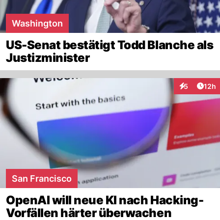
Washington
US-Senat bestätigt Todd Blanche als
Justizminister
Artik
5
12h
Interaktione
San Francisco
OpenAI will neue KI nach Hacking-
Vorfällen härter überwachen