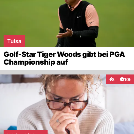
Tulsa
Golf-Star Tiger Woods gibt bei PGA
Championship auf
Artik
3
10h
Interaktione