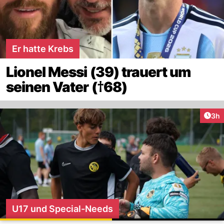
Er hatte Krebs
Lionel Messi (39) trauert um
seinen Vater (†68)
Arti
3h
U17 und Special-Needs