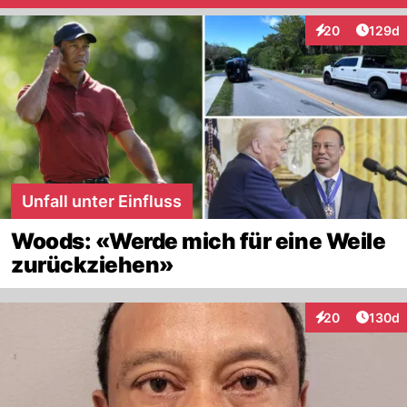
Artike
20
129d
Interaktionen
Unfall unter Einfluss
Woods: «Werde mich für eine Weile
zurückziehen»
Artike
20
130d
Interaktionen