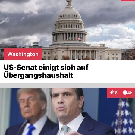
Washington
US-Senat einigt sich auf
Übergangshaushalt
Arti
16
4h
Interaktione