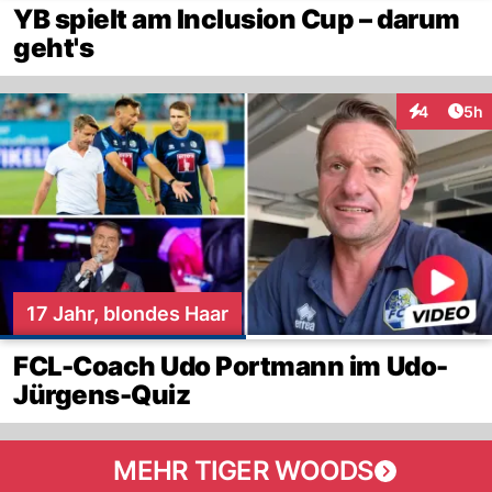
YB spielt am Inclusion Cup – darum
geht's
Arti
4
5h
Interaktion
17 Jahr, blondes Haar
FCL-Coach Udo Portmann im Udo-
Jürgens-Quiz
MEHR TIGER WOODS