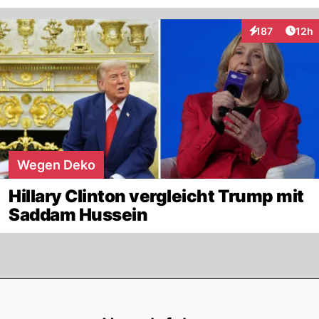
Artik
187
12h
Interaktionen
Wegen Deko
Hillary Clinton vergleicht Trump mit
Saddam Hussein
Footer