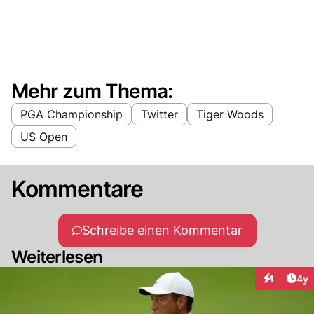
Mehr zum Thema:
PGA Championship
Twitter
Tiger Woods
US Open
Kommentare
Schreibe einen Kommentar
Weiterlesen
Arti
1
4y
Interaktion