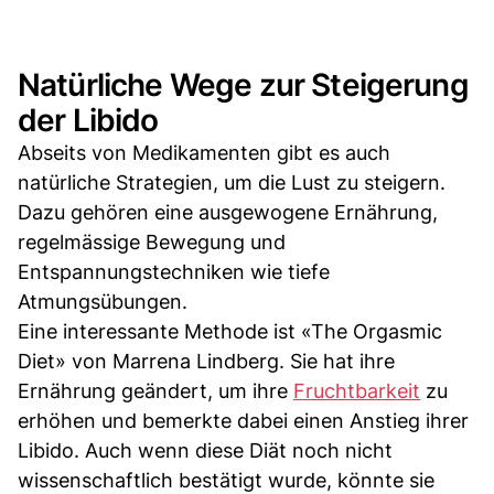
Natürliche Wege zur Steigerung
der Libido
Abseits von Medikamenten gibt es auch
natürliche Strategien, um die Lust zu steigern.
Dazu gehören eine ausgewogene Ernährung,
regelmässige Bewegung und
Entspannungstechniken wie tiefe
Atmungsübungen.
Eine interessante Methode ist «The Orgasmic
Diet» von Marrena Lindberg. Sie hat ihre
Ernährung geändert, um ihre
Fruchtbarkeit
zu
erhöhen und bemerkte dabei einen Anstieg ihrer
Libido. Auch wenn diese Diät noch nicht
wissenschaftlich bestätigt wurde, könnte sie