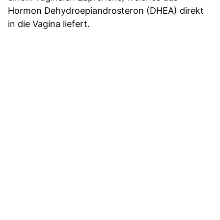
Hormon Dehydroepiandrosteron (DHEA) direkt
in die Vagina liefert.