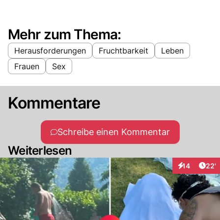
Mehr zum Thema:
Herausforderungen
Fruchtbarkeit
Leben
Frauen
Sex
Kommentare
Schreibe einen Kommentar
Weiterlesen
Arti
14
22'
Interaktionen