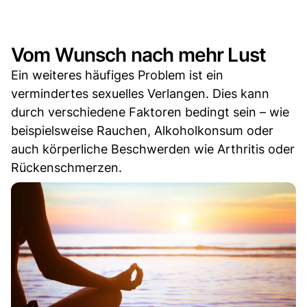
Vom Wunsch nach mehr Lust
Ein weiteres häufiges Problem ist ein
vermindertes sexuelles Verlangen. Dies kann
durch verschiedene Faktoren bedingt sein – wie
beispielsweise Rauchen, Alkoholkonsum oder
auch körperliche Beschwerden wie Arthritis oder
Rückenschmerzen.