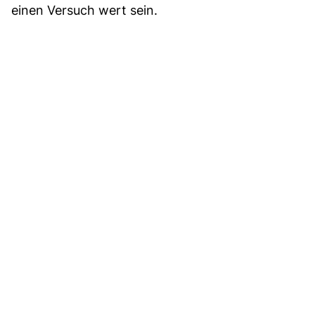
einen Versuch wert sein.