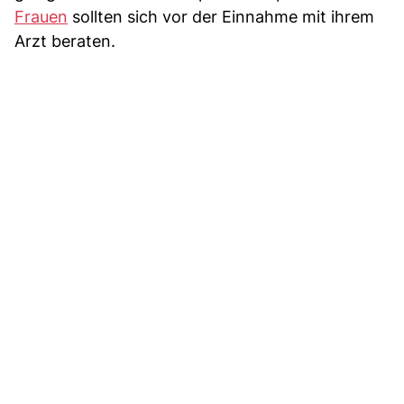
Frauen
sollten sich vor der Einnahme mit ihrem
Arzt beraten.