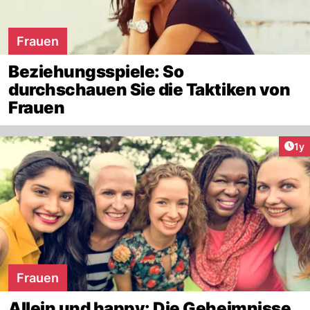
Frauen
Beziehungsspiele: So
durchschauen Sie die Taktiken von
Frauen
Art
1y
Frauen
Allein und happy: Die Geheimnisse