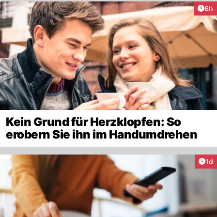
Arti
6h
Kein Grund für Herzklopfen: So
erobern Sie ihn im Handumdrehen
Art
1d