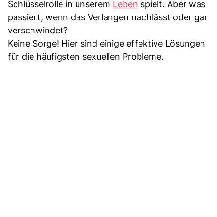
Schlüsselrolle in unserem
Leben
spielt. Aber was
passiert, wenn das Verlangen nachlässt oder gar
verschwindet?
Keine Sorge! Hier sind einige effektive Lösungen
für die häufigsten sexuellen Probleme.