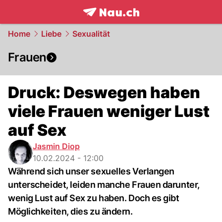
frontpage.
NAU.ch
Home
Liebe
Sexualität
Frauen
Druck: Deswegen haben
viele Frauen weniger Lust
auf Sex
Jasmin Diop
10.02.2024 - 12:00
Während sich unser sexuelles Verlangen
unterscheidet, leiden manche Frauen darunter,
wenig Lust auf Sex zu haben. Doch es gibt
Möglichkeiten, dies zu ändern.