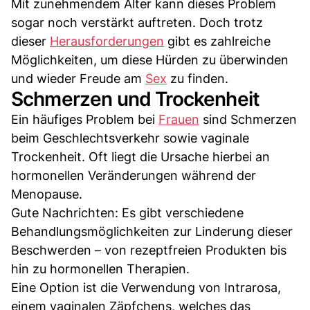
Mit zunehmendem Alter kann dieses Problem
sogar noch verstärkt auftreten. Doch trotz
dieser
Herausforderungen
gibt es zahlreiche
Möglichkeiten, um diese Hürden zu überwinden
und wieder Freude am
Sex
zu finden.
Schmerzen und Trockenheit
Ein häufiges Problem bei
Frauen
sind Schmerzen
beim Geschlechtsverkehr sowie vaginale
Trockenheit. Oft liegt die Ursache hierbei an
hormonellen Veränderungen während der
Menopause.
Gute Nachrichten: Es gibt verschiedene
Behandlungsmöglichkeiten zur Linderung dieser
Beschwerden – von rezeptfreien Produkten bis
hin zu hormonellen Therapien.
Eine Option ist die Verwendung von Intrarosa,
einem vaginalen Zäpfchens, welches das