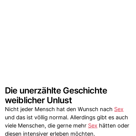
Die unerzählte Geschichte
weiblicher Unlust
Nicht jeder Mensch hat den Wunsch nach
Sex
und das ist völlig normal. Allerdings gibt es auch
viele Menschen, die gerne mehr
Sex
hätten oder
diesen intensiver erleben möchten.