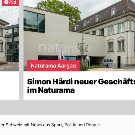
Artikel veröffentlicht:
79d
Naturama Aargau
Simon Härdi neuer Geschäft
im Naturama
Footer
er Schweiz mit News aus Sport, Politik und People.