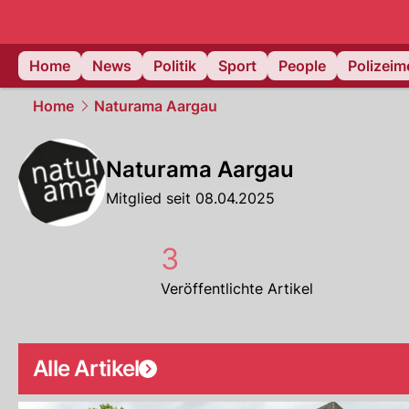
Home
News
Politik
Sport
People
Polizei
Home
Naturama Aargau
Naturama Aargau
Mitglied seit 08.04.2025
3
Veröffentlichte Artikel
Alle Artikel