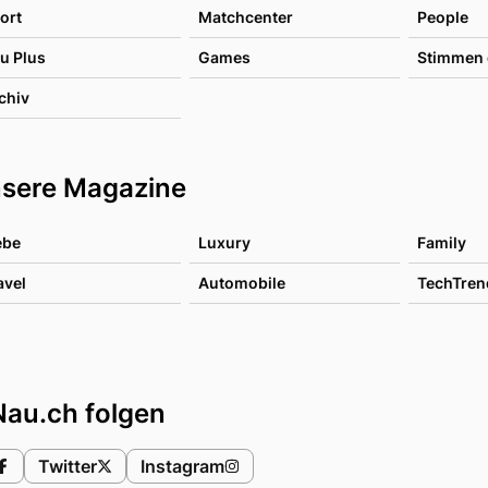
ort
Matchcenter
People
u Plus
Games
Stimmen 
chiv
sere Magazine
ebe
Luxury
Family
avel
Automobile
TechTren
Nau.ch folgen
Twitter
Instagram