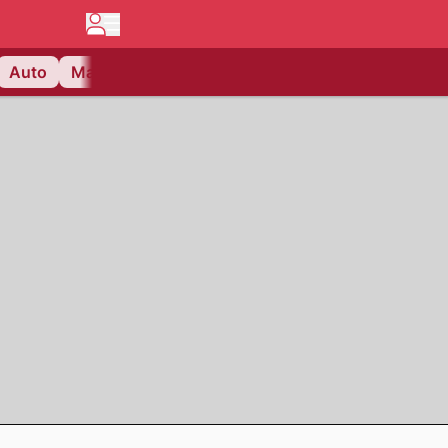
Auto
Matchcenter
Videos
Nau Plus
Lifestyle