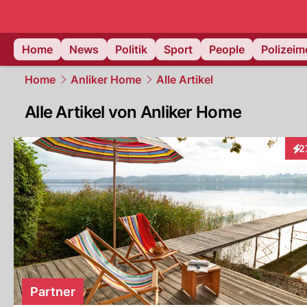
Home
News
Politik
Sport
People
Polizei
Home
Anliker Home
Alle Artikel
Alle Artikel von Anliker Home
2
Int
Partner