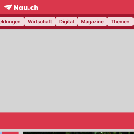
frontpage.
NAU.ch
meldungen
Wirtschaft
Digital
Magazine
Themen