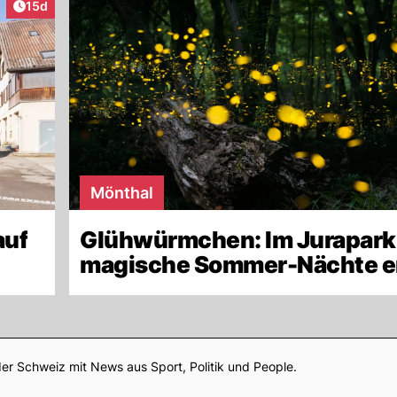
Artikel veröffentlicht:
15d
Mönthal
auf
Glühwürmchen: Im Jurapark
magische Sommer-Nächte e
Footer
er Schweiz mit News aus Sport, Politik und People.