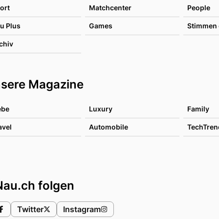
ort
Matchcenter
People
u Plus
Games
Stimmen 
chiv
sere Magazine
ebe
Luxury
Family
avel
Automobile
TechTren
Nau.ch folgen
Twitter
Instagram