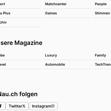
ort
Matchcenter
People
u Plus
Games
Stimmen 
chiv
sere Magazine
ebe
Luxury
Family
avel
Automobile
TechTren
Nau.ch folgen
Twitter
Instagram