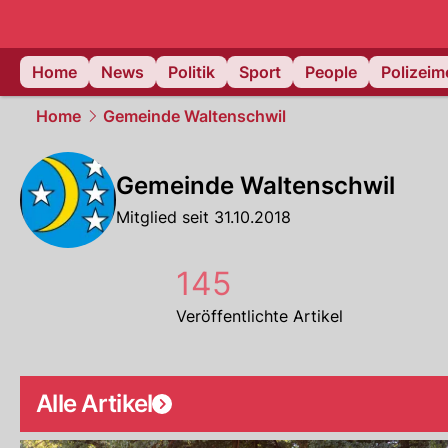
Home
News
Politik
Sport
People
Polizei
Home
Gemeinde Waltenschwil
Gemeinde Waltenschwil
Mitglied seit 31.10.2018
145
Veröffentlichte Artikel
Alle Artikel