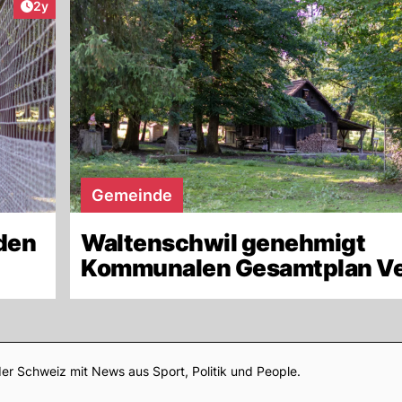
Artikel veröffentlicht:
2y
Gemeinde
den
Waltenschwil genehmigt
Kommunalen Gesamtplan Ve
Footer
er Schweiz mit News aus Sport, Politik und People.