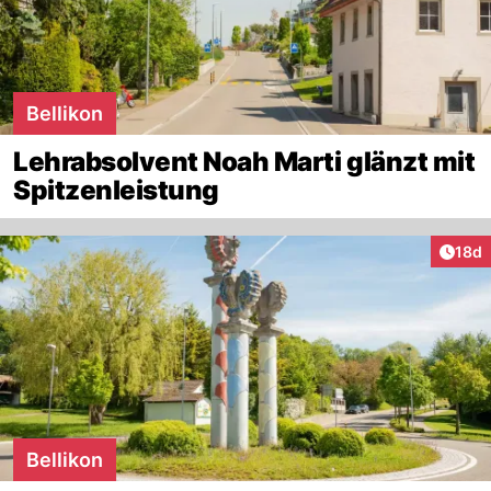
Bellikon
Lehrabsolvent Noah Marti glänzt mit
Spitzenleistung
Artik
18d
Bellikon