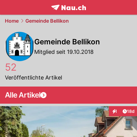
frontpage.
NAU.ch
Home
Gemeinde Bellikon
Gemeinde Bellikon
Mitglied seit 19.10.2018
52
Veröffentlichte Artikel
Alle Artikel
Artik
1
18d
Interaktione