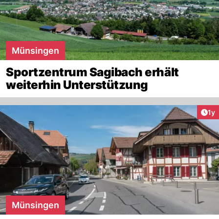
Münsingen
Sportzentrum Sagibach erhält
weiterhin Unterstützung
Art
1y
Münsingen