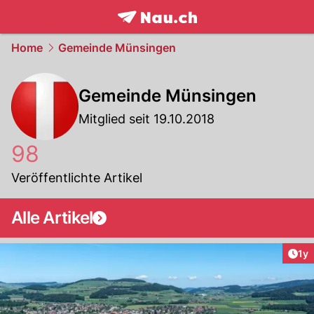
frontpage.
NAU.ch
Home
Gemeinde Münsingen
Gemeinde Münsingen
Mitglied seit 19.10.2018
98
Veröffentlichte Artikel
Alle Artikel
Art
1y