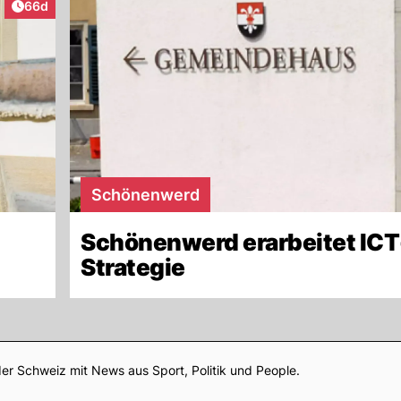
Artikel veröffentlicht:
66d
Schönenwerd
Schönenwerd erarbeitet ICT
Strategie
Footer
er Schweiz mit News aus Sport, Politik und People.