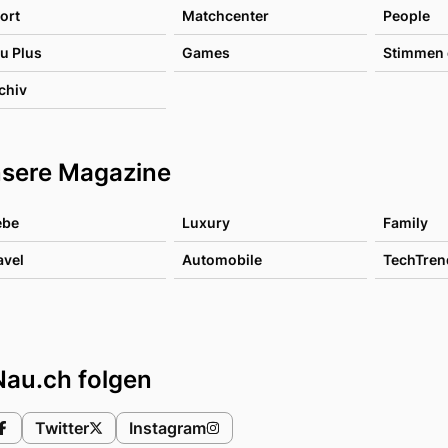
ort
Matchcenter
People
u Plus
Games
Stimmen 
chiv
sere Magazine
ebe
Luxury
Family
avel
Automobile
TechTren
Nau.ch folgen
Twitter
Instagram