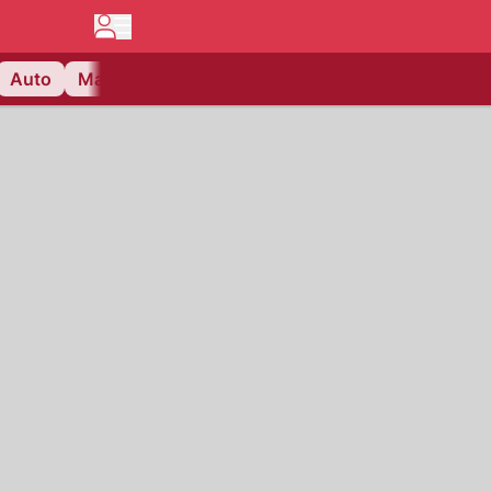
Auto
Matchcenter
Videos
Nau Plus
Lifestyle