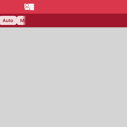
Auto
Matchcenter
Videos
Nau Plus
Lifestyle