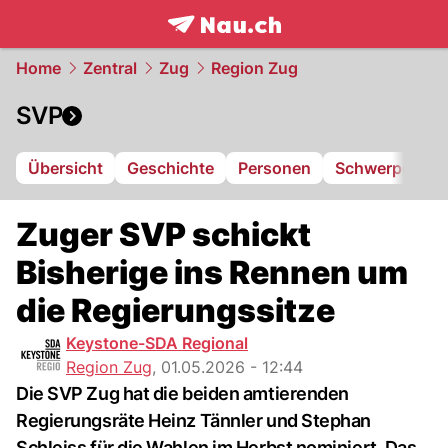
frontpage.
NAU.ch
Home
Zentral
Zug
Region Zug
SVP
Übersicht
Geschichte
Personen
Schwerpunkte
Zuger SVP schickt
Bisherige ins Rennen um
die Regierungssitze
Keystone-SDA Regional
Region Zug
,
01.05.2026 - 12:44
Die SVP Zug hat die beiden amtierenden
Regierungsräte Heinz Tännler und Stephan
Schleiss für die Wahlen im Herbst nominiert. Das