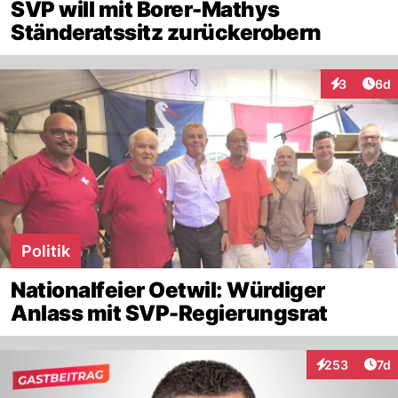
SVP will mit Borer-Mathys
Ständeratssitz zurückerobern
Arti
3
6d
Interaktion
Politik
Nationalfeier Oetwil: Würdiger
Anlass mit SVP-Regierungsrat
Art
253
7d
Interaktionen