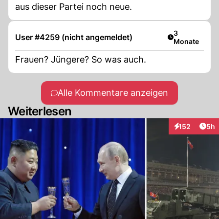
aus dieser Partei noch neue.
Artikel veröff
3
User #4259 (nicht angemeldet)
Monate
Frauen? Jüngere? So was auch.
Alle Kommentare anzeigen
Weiterlesen
Arti
152
5h
Interaktionen