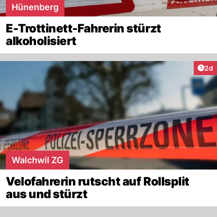
Hünenberg
E-Trottinett-Fahrerin stürzt
alkoholisiert
Arti
2d
Walchwil ZG
Velofahrerin rutscht auf Rollsplit
aus und stürzt