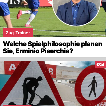
Zug-Trainer
Welche Spielphilosophie planen
Sie, Erminio Piserchia?
Arti
2d