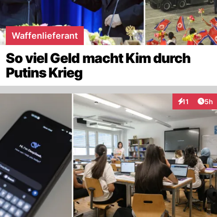
Waffenlieferant
So viel Geld macht Kim durch
Putins Krieg
Arti
11
5h
Interaktione