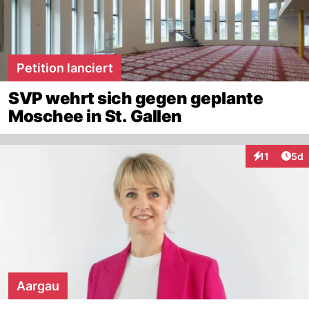
Petition lanciert
SVP wehrt sich gegen geplante
Moschee in St. Gallen
Arti
11
5d
Interaktione
Aargau