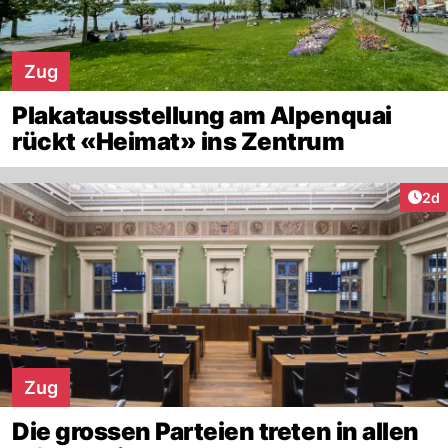
Zug
Plakatausstellung am Alpenquai
rückt «Heimat» ins Zentrum
Arti
2d
Zug
Die grossen Parteien treten in allen