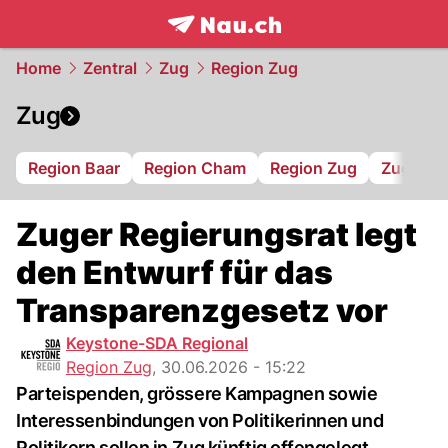
frontpage.
NAU.ch
Home
Zentral
Zug
Region Zug
Zug
Region Baar
Region Cham
Region Zug
Zug 94
Zuger Regierungsrat legt
den Entwurf für das
Transparenzgesetz vor
Keystone-SDA Regional
Region Zug
,
30.06.2026 - 15:22
Parteispenden, grössere Kampagnen sowie
Interessenbindungen von Politikerinnen und
Politikern sollen in Zug künftig offengelegt