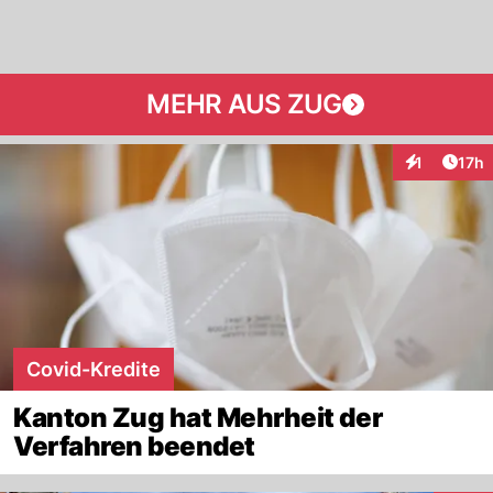
MEHR AUS ZUG
Artik
1
17h
Interaktione
Covid-Kredite
Kanton Zug hat Mehrheit der
Verfahren beendet