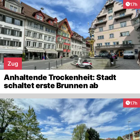
Artik
17h
Zug
Anhaltende Trockenheit: Stadt
schaltet erste Brunnen ab
Artik
17h