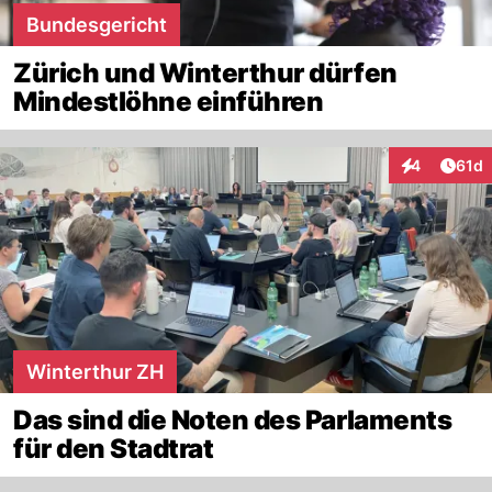
aussuchen einer fremden flagge,
Bundesgericht
überschreitet die kompetenz der
Zürich und Winterthur dürfen
Stadtregierung.
Mindestlöhne einführen
Artik
4
61d
Interaktione
Winterthur ZH
Das sind die Noten des Parlaments
für den Stadtrat