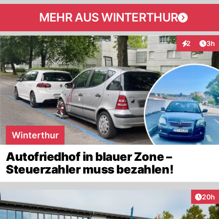
MEHR AUS WINTERTHUR
Arti
2
3h
Interaktion
Winterthur
Autofriedhof in blauer Zone –
Steuerzahler muss bezahlen!
Artik
20h