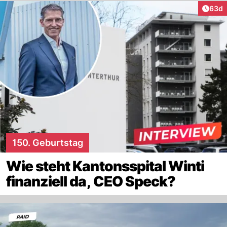
Artik
63d
150. Geburtstag
Wie steht Kantonsspital Winti
finanziell da, CEO Speck?