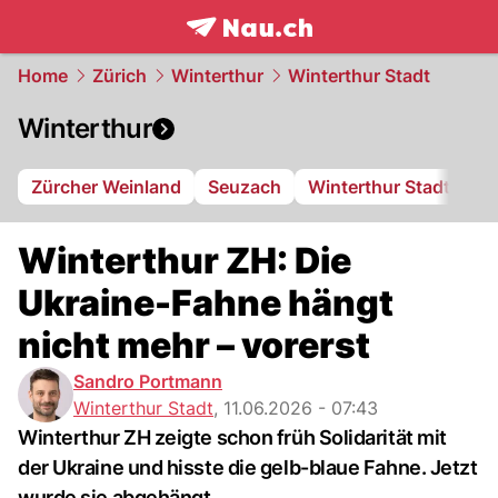
frontpage.
NAU.ch
Home
Zürich
Winterthur
Winterthur Stadt
Winterthur
Zürcher Weinland
Seuzach
Winterthur Stadt
FC
Winterthur ZH: Die
Ukraine-Fahne hängt
nicht mehr – vorerst
Sandro Portmann
Winterthur Stadt
,
11.06.2026 - 07:43
Winterthur ZH zeigte schon früh Solidarität mit
der Ukraine und hisste die gelb-blaue Fahne. Jetzt
wurde sie abgehängt.