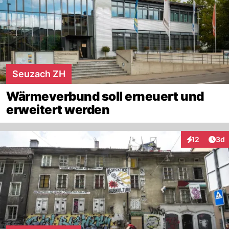
Seuzach ZH
Wärmeverbund soll erneuert und
erweitert werden
Arti
12
3d
Interaktione