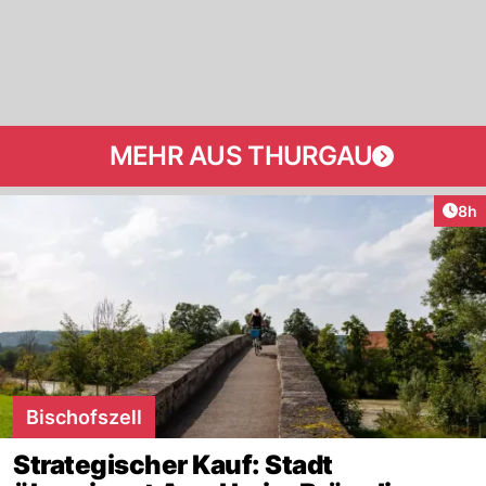
MEHR AUS THURGAU
Arti
8h
Bischofszell
Strategischer Kauf: Stadt