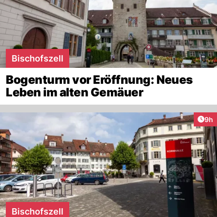
Bischofszell
Bogenturm vor Eröffnung: Neues
Leben im alten Gemäuer
Arti
9h
Bischofszell