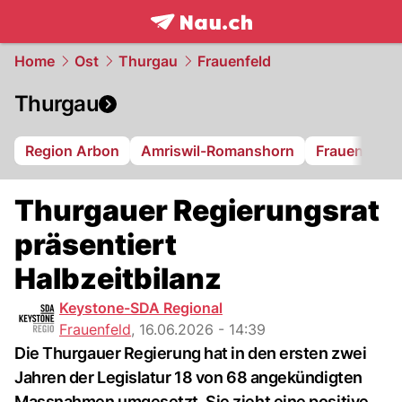
frontpage.
NAU.ch
Home
Ost
Thurgau
Frauenfeld
Thurgau
Region Arbon
Amriswil-Romanshorn
Frauenfeld
Thurgauer Regierungsrat
präsentiert
Halbzeitbilanz
Keystone-SDA Regional
Frauenfeld
,
16.06.2026 - 14:39
Die Thurgauer Regierung hat in den ersten zwei
Jahren der Legislatur 18 von 68 angekündigten
Massnahmen umgesetzt. Sie zieht eine positive