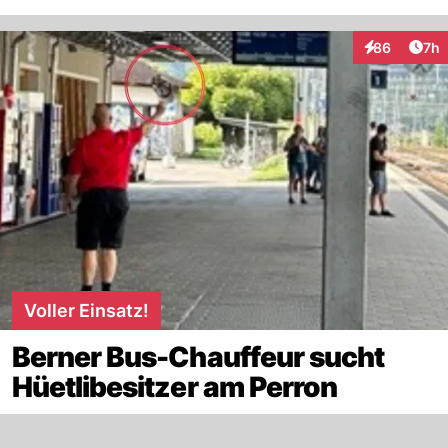
Arti
86
7h
Interaktionen
Voller Einsatz!
Berner Bus-Chauffeur sucht
Hüetlibesitzer am Perron