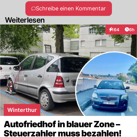
Schreibe einen Kommentar
Weiterlesen
Arti
164
6h
Interaktionen
Winterthur
Autofriedhof in blauer Zone –
Steuerzahler muss bezahlen!