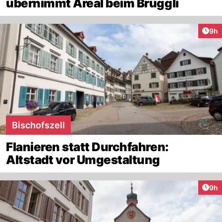
übernimmt Areal beim Brüggli
Arti
9h
Bischofszell
Flanieren statt Durchfahren:
Altstadt vor Umgestaltung
Arti
9h