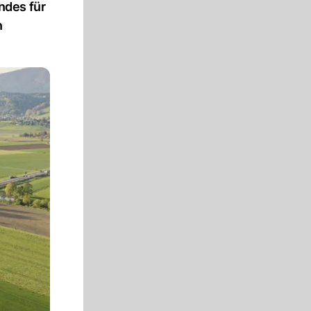
ndes für
n