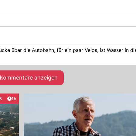
ücke über die Autobahn, für ein paar Velos, ist Wasser in di
e Kommentare anzeigen
Artikel veröffentlicht:
3
1h
teraktionen