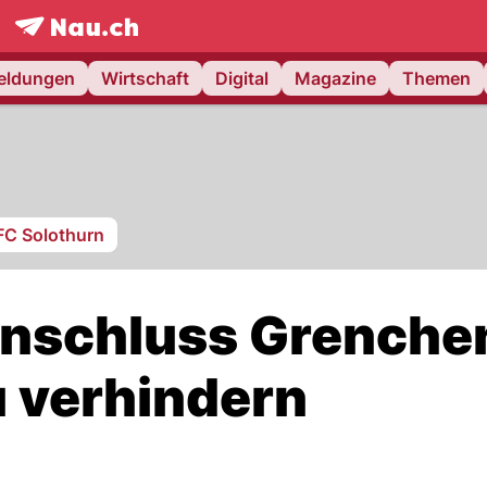
frontpage.
NAU.ch
meldungen
Wirtschaft
Digital
Magazine
Themen
FC Solothurn
Anschluss Grenche
u verhindern