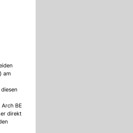
eiden
a) am
 diesen
g Arch BE
er direkt
 den