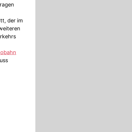
tragen
t, der im
weiteren
erkehrs
tobahn
luss