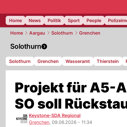
Home
News
Politik
Sport
People
Polizei
Home
Aargau
Solothurn
Grenchen
Solothurn
Solothurn
Grenchen
Wasseramt
Thierstein
Projekt für A5-
SO soll Rücksta
Keystone-SDA Regional
Grenchen
,
09.06.2026 - 11:34