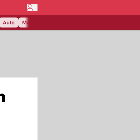
Auto
Matchcenter
Videos
Nau Plus
Lifestyle
n