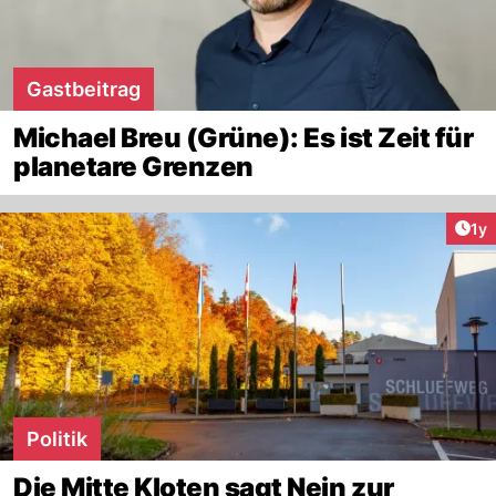
Gastbeitrag
Michael Breu (Grüne): Es ist Zeit für
planetare Grenzen
Art
1y
Politik
Die Mitte Kloten sagt Nein zur