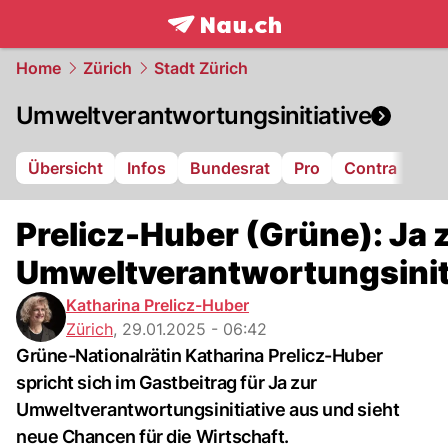
frontpage.
NAU.ch
Home
Zürich
Stadt Zürich
Umweltverantwortungsinitiative
Übersicht
Infos
Bundesrat
Pro
Contra
Prelicz-Huber (Grüne): Ja 
Umweltverantwortungsinit
Katharina Prelicz-Huber
Zürich
,
29.01.2025 - 06:42
Grüne-Nationalrätin Katharina Prelicz-Huber
spricht sich im Gastbeitrag für Ja zur
Umweltverantwortungsinitiative aus und sieht
neue Chancen für die Wirtschaft.