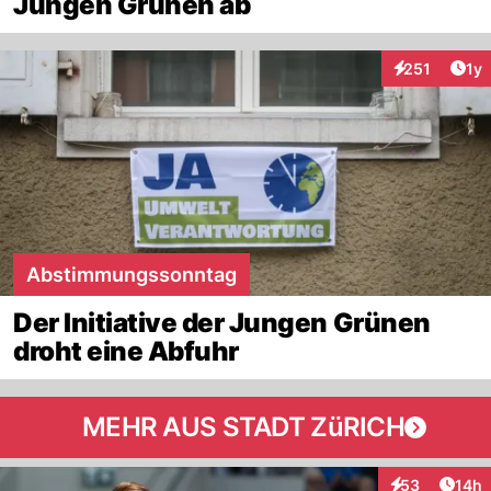
Jungen Grünen ab
Art
251
1y
Interaktionen
Abstimmungssonntag
Der Initiative der Jungen Grünen
droht eine Abfuhr
MEHR AUS STADT ZüRICH
Artik
53
14h