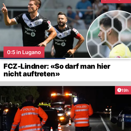
Interaktionen
0:5 in Lugano
FCZ-Lindner: «So darf man hier
nicht auftreten»
Artik
19h