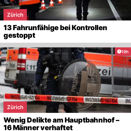
Zürich
13 Fahrunfähige bei Kontrollen
gestoppt
Artik
19h
Zürich
Wenig Delikte am Hauptbahnhof –
16 Männer verhaftet