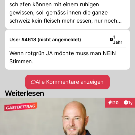
schlafen können mit einem ruhigen
gewissen, soll gemäss ihnen die ganze
schweiz kein fleisch mehr essen, nur noch
velo fahren, alle ölheizungen innert kürze
rausreissen, rund 2/3 der industrieproduktion
Artikel ver
1
User #4613 (nicht angemeldet)
Jahr
abstellen, demzufolge x zehntausende
arbeitsplätze aufheben, die sozialhilfe
Wenn rotgrün JA möchte muss man NEIN
herauffahren, die renten massiv zu senken,
Stimmen.
nur noch 1 paar schuhe pro jahr kaufen, und
das alles wegen 0,1% co2 weltanteil der
Alle Kommentare anzeigen
schweiz. Nein.
Weiterlesen
Art
120
1y
Interaktionen