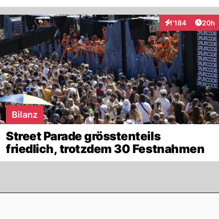
Artik
1'184
20h
Interaktionen
Bilanz
Street Parade grösstenteils
friedlich, trotzdem 30 Festnahmen
Footer