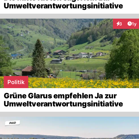
Umweltverantwortungsinitiative
Art
3
1y
Interaktion
Politik
Grüne Glarus empfehlen Ja zur
Umweltverantwortungsinitiative