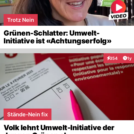
Trotz Nein
Grünen-Schlatter: Umwelt-
Initiative ist «Achtungserfolg»
Art
354
1y
Interaktionen
Stände-Nein fix
Volk lehnt Umwelt-Initiative der