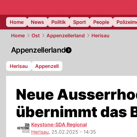
Home
News
Politik
Sport
People
Polizei
Home
Ost
Appenzellerland
Herisau
Appenzellerland
Herisau
Appenzell
Neue Ausserrhod
übernimmt das 
Keystone-SDA Regional
Herisau
,
25.02.2025 - 14:35