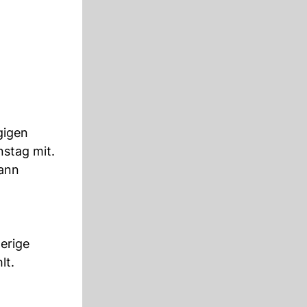
gigen
nstag mit.
sann
herige
lt.