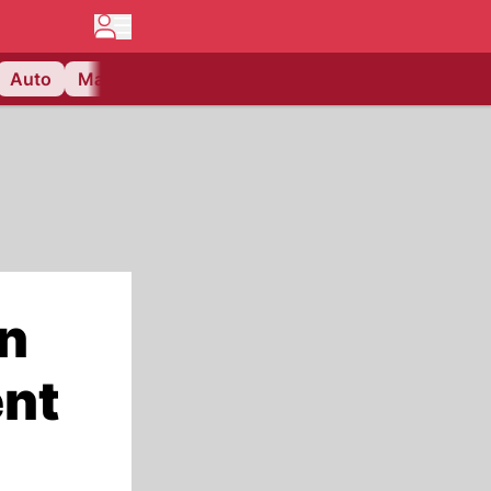
Auto
Matchcenter
Videos
Nau Plus
Lifestyle
n
nt