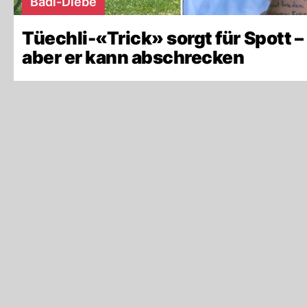
Badi-Diebe
Tüechli-«Trick» sorgt für Spott –
aber er kann abschrecken