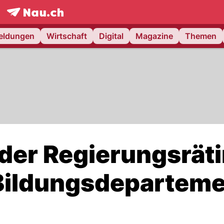
frontpage.
NAU.ch
meldungen
Wirtschaft
Digital
Magazine
Themen
er Regierungsräti
Bildungsdeparteme