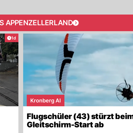
S APPENZELLERLAND
Artikel veröffentlicht:
1d
Kronberg AI
Flugschüler (43) stürzt bei
Gleitschirm-Start ab