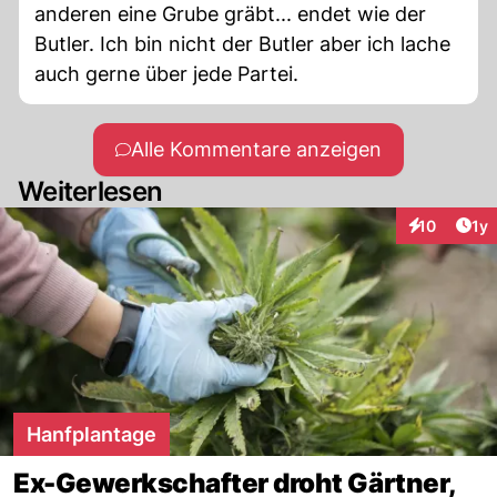
anderen eine Grube gräbt... endet wie der
Butler. Ich bin nicht der Butler aber ich lache
auch gerne über jede Partei.
Alle Kommentare anzeigen
Weiterlesen
Art
10
1y
Interaktione
Hanfplantage
Ex-Gewerkschafter droht Gärtner,