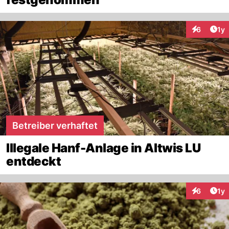
Art
6
1y
Interaktion
Betreiber verhaftet
Illegale Hanf-Anlage in Altwis LU
entdeckt
Art
6
1y
Interaktion