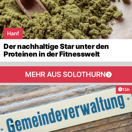
Hanf
Der nachhaltige Star unter den
Proteinen in der Fitnesswelt
MEHR AUS SOLOTHURN
Artik
15h