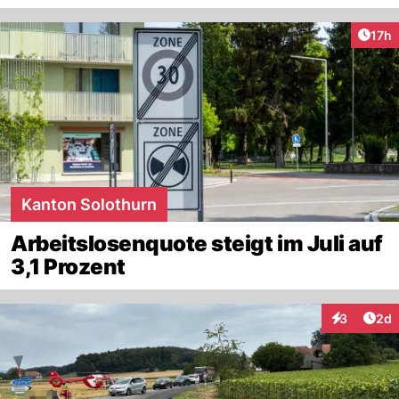
Artik
17h
Kanton Solothurn
Arbeitslosenquote steigt im Juli auf
3,1 Prozent
Arti
3
2d
Interaktion