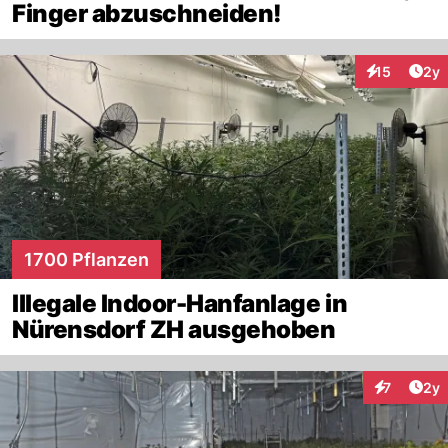
Finger abzuschneiden!
Arti
15
2y
Interaktione
1700 Pflanzen
Illegale Indoor-Hanfanlage in
Nürensdorf ZH ausgehoben
Arti
7
2y
Interaktion