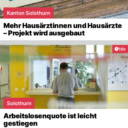
Kanton Solothurn
Mehr Hausärztinnen und Hausärzte
– Projekt wird ausgebaut
Artik
16h
Solothurn
Arbeitslosenquote ist leicht
gestiegen