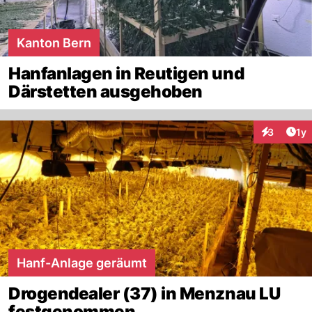
Kanton Bern
Hanfanlagen in Reutigen und
Därstetten ausgehoben
Art
3
1y
Interaktion
Hanf-Anlage geräumt
Drogendealer (37) in Menznau LU
festgenommen