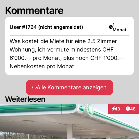
Kommentare
Artikel veröf
1
User #1764 (nicht angemeldet)
Monat
Was kostet die Miete für eine 2.5 Zimmer
Wohnung, ich vermute mindestens CHF
6'000.-- pro Monat, plus noch CHF 1'000.--
Nebenkosten pro Monat.
Alle Kommentare anzeigen
Weiterlesen
Arti
43
48'
Interaktionen