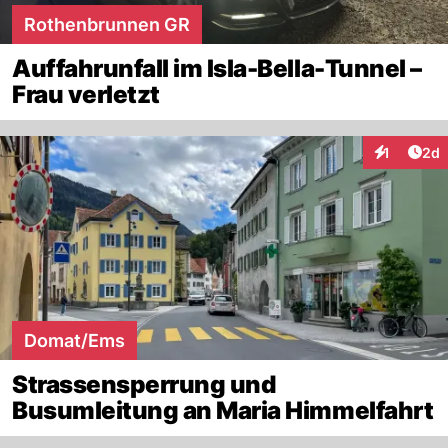
Rothenbrunnen GR
Auffahrunfall im Isla-Bella-Tunnel –
Frau verletzt
Arti
1
2d
Interaktion
Domat/Ems
Strassensperrung und
Busumleitung an Maria Himmelfahrt