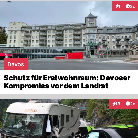
Arti
1
2d
Interaktion
Davos
Schutz für Erstwohnraum: Davoser
Kompromiss vor dem Landrat
Arti
18
2d
Interaktione