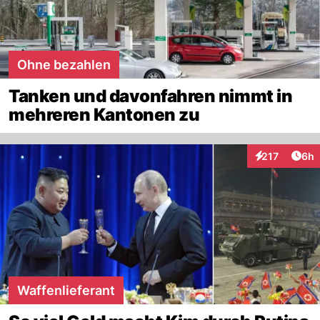
Ohne bezahlen
Tanken und davonfahren nimmt in
mehreren Kantonen zu
Arti
217
6h
Interaktionen
Waffenlieferant