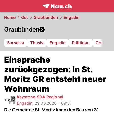
frontpage.
NAU.ch
Home
Ost
Graubünden
Engadin
Graubünden
Surselva
Thusis
Engadin
Prättigau
Chur
L
Einsprache
zurückgezogen: In St.
Moritz GR entsteht neuer
Wohnraum
Keystone-SDA Regional
Engadin
,
29.06.2026 - 09:51
Die Gemeinde St. Moritz kann den Bau von 31