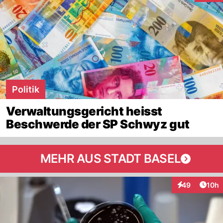
Politik
Verwaltungsgericht heisst
Beschwerde der SP Schwyz gut
MEHR AUS STADT BASEL
Artik
49
10h
Interaktionen