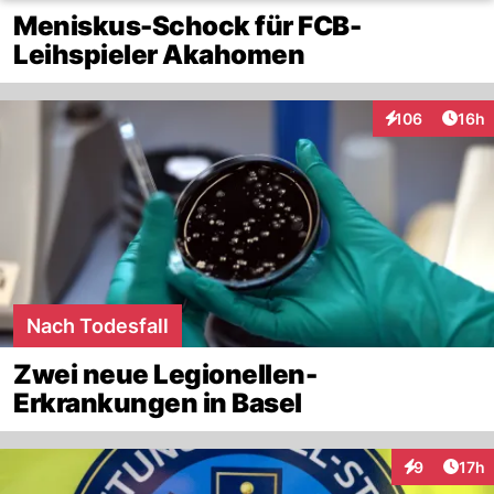
Meniskus-Schock für FCB-
Leihspieler Akahomen
Artik
106
16h
Interaktionen
Nach Todesfall
Zwei neue Legionellen-
Erkrankungen in Basel
Artik
9
17h
Interaktione