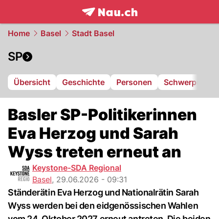
frontpage.
NAU.ch
Home
Basel
Stadt Basel
SP
Übersicht
Geschichte
Personen
Schwerpunkte
Basler SP-Politikerinnen
Eva Herzog und Sarah
Wyss treten erneut an
Keystone-SDA Regional
Basel
,
29.06.2026 - 09:31
Ständerätin Eva Herzog und Nationalrätin Sarah
Wyss werden bei den eidgenössischen Wahlen
vom 24. Oktober 2027 erneut antreten. Die beiden