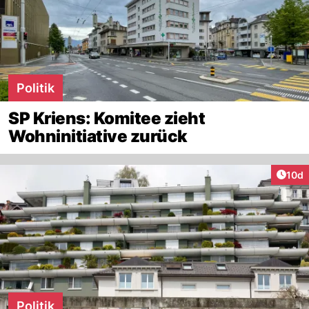
Politik
SP Kriens: Komitee zieht
Wohninitiative zurück
Artik
10d
Politik