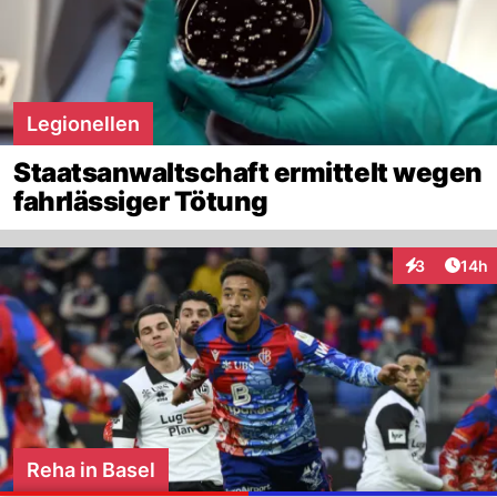
Legionellen
Staatsanwaltschaft ermittelt wegen
fahrlässiger Tötung
Artik
3
14h
Interaktione
Reha in Basel