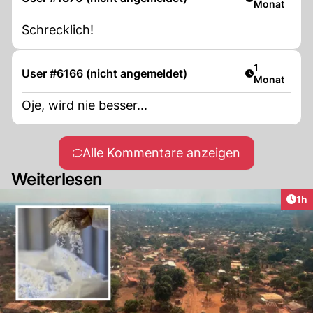
Monat
Schrecklich!
Artikel veröf
1
User #6166 (nicht angemeldet)
Monat
Oje, wird nie besser...
Alle Kommentare anzeigen
Weiterlesen
Art
1h