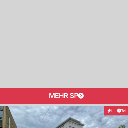
MEHR SP
Art
1
7d
Interaktion