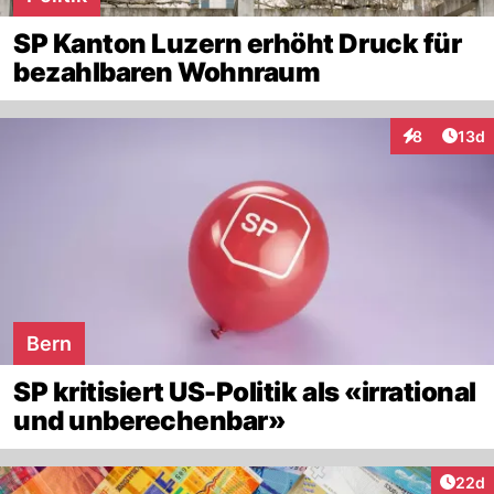
SP Kanton Luzern erhöht Druck für
bezahlbaren Wohnraum
Artik
8
13d
Interaktione
Bern
SP kritisiert US-Politik als «irrational
und unberechenbar»
Artik
22d