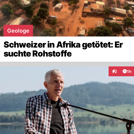
Geologe
Schweizer in Afrika getötet: Er
suchte Rohstoffe
Art
2
1h
Interaktion