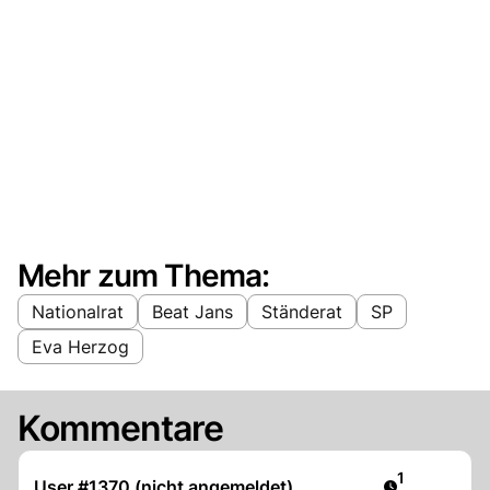
Mehr zum Thema:
Nationalrat
Beat Jans
Ständerat
SP
Eva Herzog
Kommentare
Artikel veröf
1
User #1370 (nicht angemeldet)