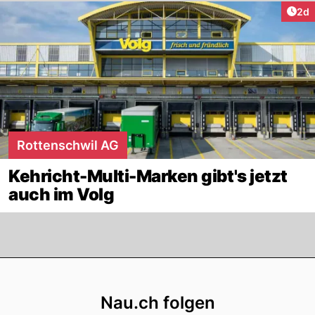
Arti
2d
Rottenschwil AG
Kehricht-Multi-Marken gibt's jetzt
auch im Volg
Footer
Nau.ch folgen