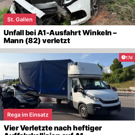
St. Gallen
Unfall bei A1-Ausfahrt Winkeln –
Mann (82) verletzt
Artik
17d
Rega im Einsatz
Vier Verletzte nach heftiger