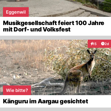
Eggenwil
Musikgesellschaft feiert 100 Jahre
mit Dorf- und Volksfest
Arti
15
2d
Interaktione
Wie bitte?
Känguru im Aargau gesichtet