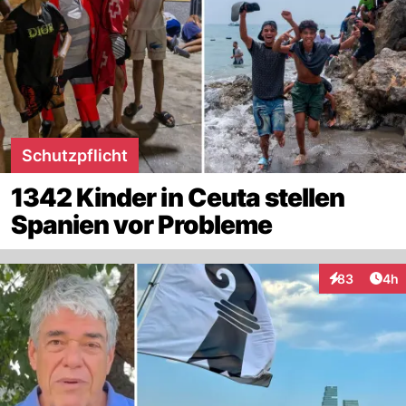
Schutzpflicht
1342 Kinder in Ceuta stellen
Spanien vor Probleme
Arti
83
4h
Interaktionen