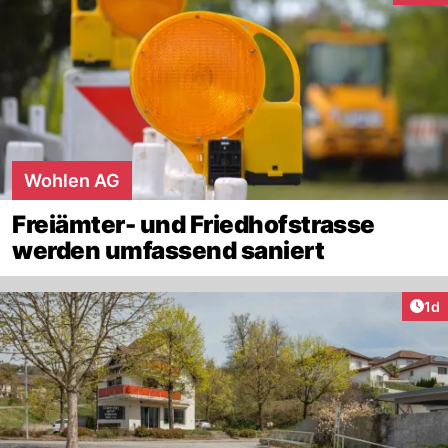
Wohlen AG
Freiämter- und Friedhofstrasse
werden umfassend saniert
Art
1d