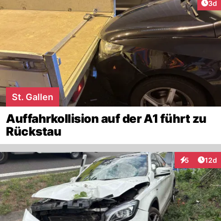
Arti
3d
St. Gallen
Auffahrkollision auf der A1 führt zu
Rückstau
Artik
5
12d
Interaktione