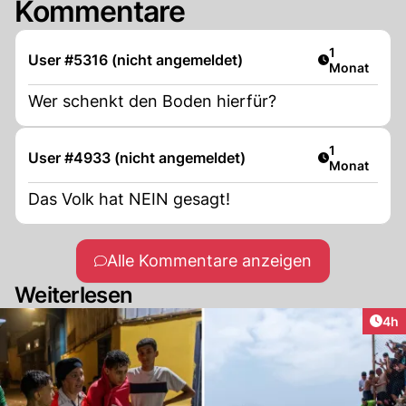
Kommentare
Artikel veröf
1
User #5316 (nicht angemeldet)
Monat
Wer schenkt den Boden hierfür?
Artikel veröf
1
User #4933 (nicht angemeldet)
Monat
Das Volk hat NEIN gesagt!
Alle Kommentare anzeigen
Weiterlesen
Arti
4h