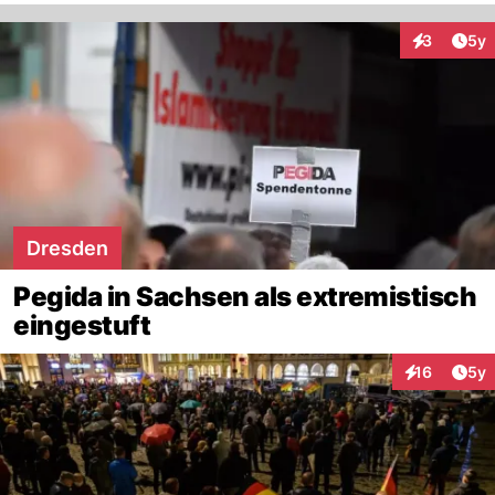
Arti
3
5y
Interaktion
Dresden
Pegida in Sachsen als extremistisch
eingestuft
Arti
16
5y
Interaktione