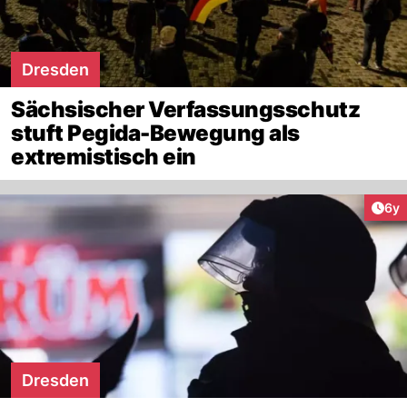
Dresden
Sächsischer Verfassungsschutz
stuft Pegida-Bewegung als
extremistisch ein
Arti
6y
Dresden