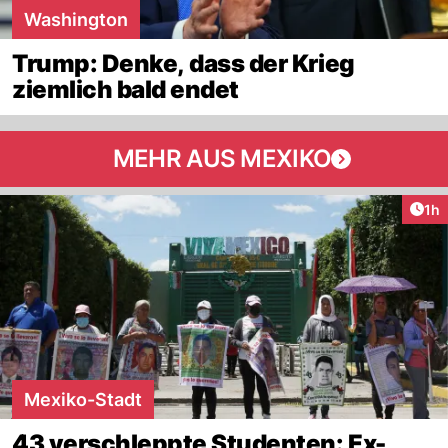
Washington
Trump: Denke, dass der Krieg
ziemlich bald endet
MEHR AUS MEXIKO
Art
1h
Mexiko-Stadt
43 verschleppte Studenten: Ex-