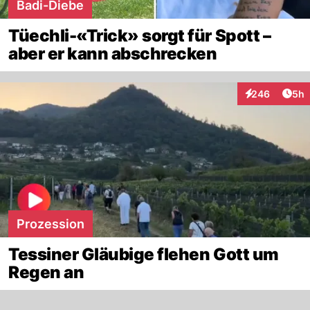
Badi-Diebe
Tüechli-«Trick» sorgt für Spott –
aber er kann abschrecken
Arti
246
5h
Interaktionen
Prozession
Tessiner Gläubige flehen Gott um
Regen an