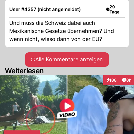
Artikel veröf
29
User #4357 (nicht angemeldet)
Tage
Und muss die Schweiz dabei auch
Mexikanische Gesetze übernehmen? Und
wenn nicht, wieso dann von der EU?
Alle Kommentare anzeigen
Weiterlesen
Arti
188
8h
Interaktionen