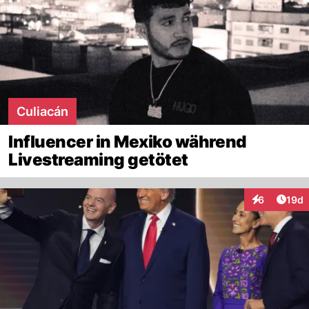
Culiacán
Influencer in Mexiko während
Livestreaming getötet
Artik
6
19d
Interaktione