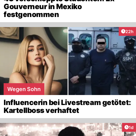
Gouverneur in Mexiko
festgenommen
Artik
22h
Wegen Sohn
Influencerin bei Livestream getötet:
Kartellboss verhaftet
Art
1d