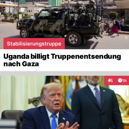
Stabilisierungstruppe
Uganda billigt Truppenentsendung
nach Gaza
Art
5
1h
Interaktion