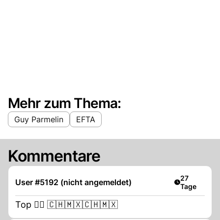
Mehr zum Thema:
Guy Parmelin
EFTA
Kommentare
Artikel veröf
27
User #5192 (nicht angemeldet)
Tage
Top 👍🏻 🇨🇭🇲🇽🇨🇭🇲🇽