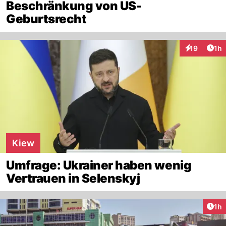
Beschränkung von US-
Geburtsrecht
Art
19
1h
Interaktione
Kiew
Umfrage: Ukrainer haben wenig
Vertrauen in Selenskyj
Art
1h