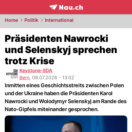
frontpage.
NAU.ch
Home
Politik
International
Präsidenten Nawrocki
und Selenskyj sprechen
trotz Krise
Keystone-SDA
Bern
,
08.07.2026 - 13:02
Inmitten eines Geschichtsstreits zwischen Polen
und der Ukraine haben die Präsidenten Karol
Nawrocki und Wolodymyr Selenskyj am Rande des
Nato-Gipfels miteinander gesprochen.