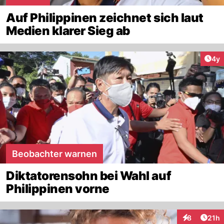
Auf Philippinen zeichnet sich laut
Medien klarer Sieg ab
Arti
4y
Beobachter warnen
Diktatorensohn bei Wahl auf
Philippinen vorne
Artik
8
21h
Interaktione