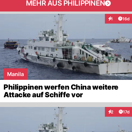
MEHR AUS PHILIPPINEN
Artik
1
16d
Interaktione
Manila
Philippinen werfen China weitere
Attacke auf Schiffe vor
Artik
2
17d
Interaktione