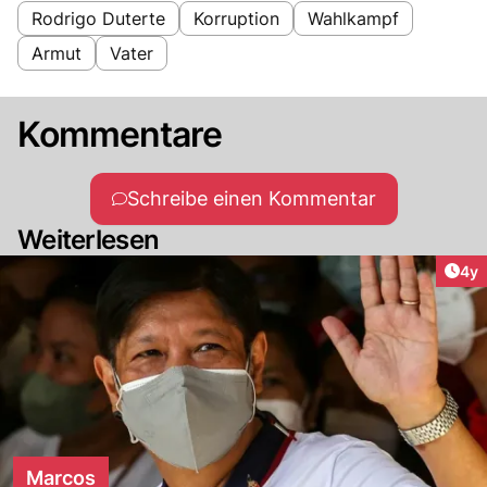
Rodrigo Duterte
Korruption
Wahlkampf
Armut
Vater
Kommentare
Schreibe einen Kommentar
Weiterlesen
Arti
4y
Marcos