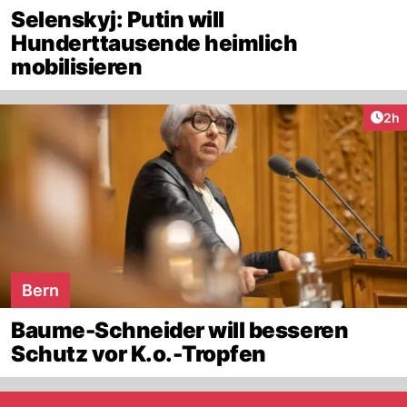
Selenskyj: Putin will
Hunderttausende heimlich
mobilisieren
Arti
2h
Bern
Baume-Schneider will besseren
Schutz vor K.o.-Tropfen