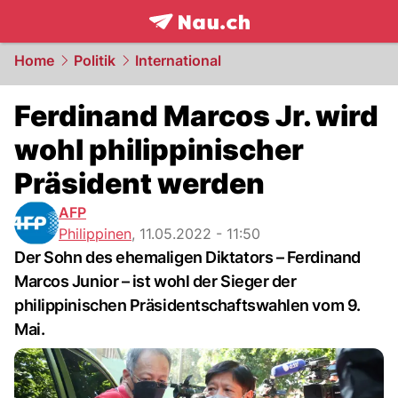
frontpage.
NAU.ch
Home
Politik
International
Ferdinand Marcos Jr. wird
wohl philippinischer
Präsident werden
AFP
Philippinen
,
11.05.2022 - 11:50
Der Sohn des ehemaligen Diktators – Ferdinand
Marcos Junior – ist wohl der Sieger der
philippinischen Präsidentschaftswahlen vom 9.
Mai.