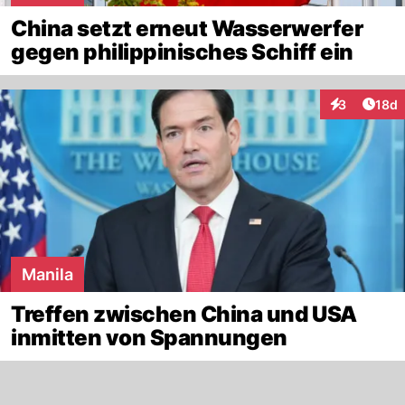
China setzt erneut Wasserwerfer
gegen philippinisches Schiff ein
Artik
3
18d
Interaktione
Manila
Treffen zwischen China und USA
inmitten von Spannungen