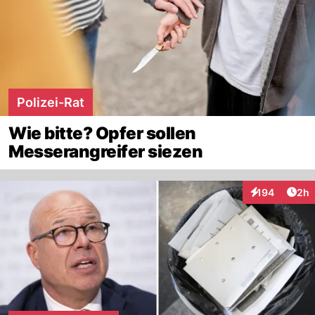
Polizei-Rat
Wie bitte? Opfer sollen
Messerangreifer siezen
Arti
194
2h
Interaktionen