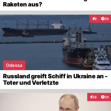
Raketen aus?
Arti
9
2h
Interaktion
Odessa
Russland greift Schiff in Ukraine an -
Toter und Verletzte
Arti
28
2h
Interaktionen