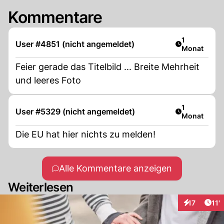
Kommentare
Artikel veröf
1
User #4851 (nicht angemeldet)
Monat
Feier gerade das Titelbild ... Breite Mehrheit
und leeres Foto
Artikel veröf
1
User #5329 (nicht angemeldet)
Monat
Die EU hat hier nichts zu melden!
Alle Kommentare anzeigen
Weiterlesen
Arti
17
11'
Interaktione