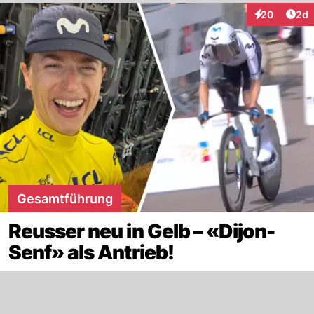
Arti
20
2d
Interaktionen
Gesamtführung
Reusser neu in Gelb – «Dijon-
Senf» als Antrieb!