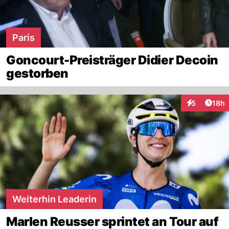
Paris
Goncourt-Preisträger Didier Decoin
gestorben
Artik
5
18h
Interaktione
Weiterhin Leaderin
Marlen Reusser sprintet an Tour auf