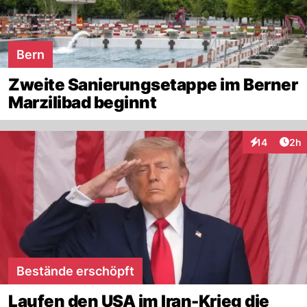
Bern
Zweite Sanierungsetappe im Berner
Marzilibad beginnt
Arti
14
2h
Interaktione
Bestände erschöpft
Laufen den USA im Iran-Krieg die