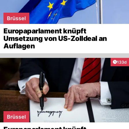
Brüssel
Europaparlament knüpft
Umsetzung von US-Zolldeal an
Auflagen
Artike
133d
Brüssel