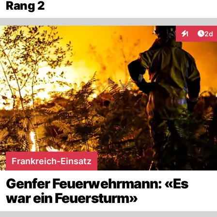
Rang 2
Arti
1
2d
Interaktion
Frankreich-Einsatz
Genfer Feuerwehrmann: «Es
war ein Feuersturm»