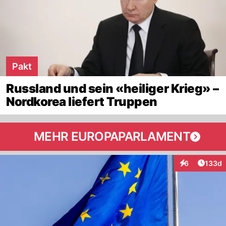
Pakt
Russland und sein «heiliger Krieg» –
Nordkorea liefert Truppen
MEHR EUROPAPARLAMENT
Artike
6
133d
Interaktionen