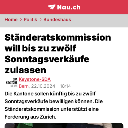
frontpage.
NAU.ch
Home
Politik
Bundeshaus
Ständeratskommission
will bis zu zwölf
Sonntagsverkäufe
zulassen
Keystone-SDA
Bern
,
22.10.2024 - 18:14
Die Kantone sollen künftig bis zu zwölf
Sonntagsverkäufe bewilligen können. Die
Ständeratskommission unterstützt eine
Forderung aus Zürich.