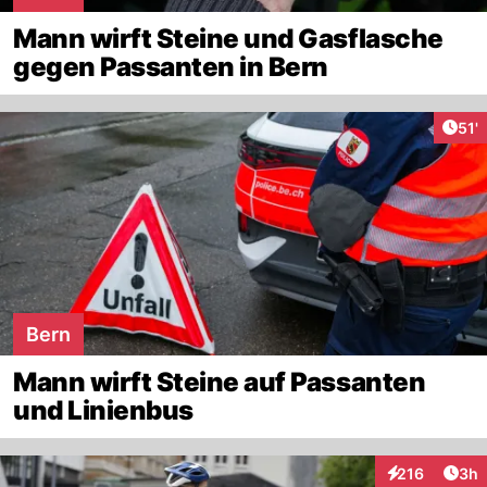
Mann wirft Steine und Gasflasche
gegen Passanten in Bern
Arti
51'
Bern
Mann wirft Steine auf Passanten
und Linienbus
Arti
216
3h
Interaktionen