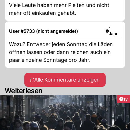
Viele Leute haben mehr Pleiten und nicht
mehr oft einkaufen gehabt.
Artikel ver
1
User #5733 (nicht angemeldet)
Jahr
Wozu? Entweder jeden Sonntag die Läden
öffnen lassen oder dann reichen auch ein
paar einzelne Sonntage pro Jahr.
Alle Kommentare anzeigen
Weiterlesen
Art
1y