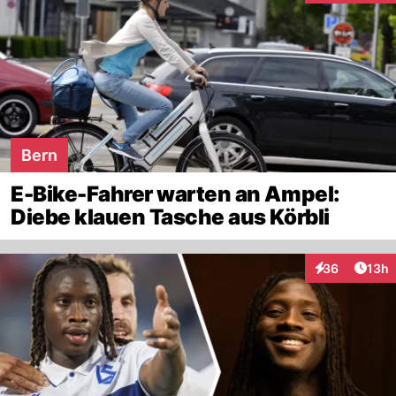
Bern
E-Bike-Fahrer warten an Ampel:
Diebe klauen Tasche aus Körbli
Artik
36
13h
Interaktionen