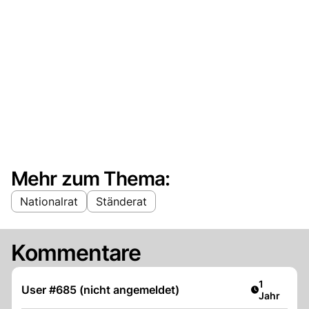
Mehr zum Thema:
Nationalrat
Ständerat
Kommentare
Artikel ver
1
User #685 (nicht angemeldet)
Jahr