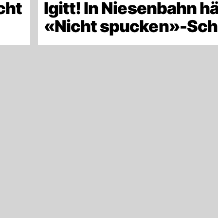
cht
Igitt! In Niesenbahn h
«Nicht spucken»-Sch