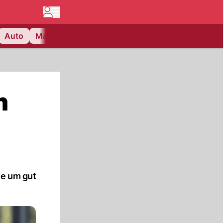
Auto
Matchcenter
Videos
Nau Plus
Lifestyle
n
te um gut