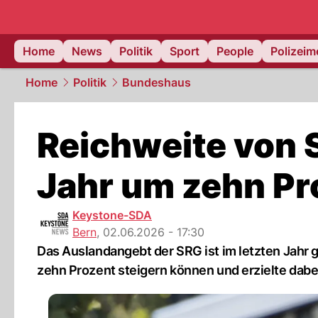
Home
News
Politik
Sport
People
Polizei
Home
Politik
Bundeshaus
Reichweite von S
Jahr um zehn P
Keystone-SDA
Bern
,
02.06.2026 - 17:30
Das Auslandangebt der SRG ist im letzten Jahr
zehn Prozent steigern können und erzielte dabei