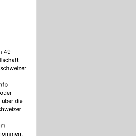
n 49
llschaft
dschweizer
nfo
 oder
 über die
chweizer
zum
genommen,