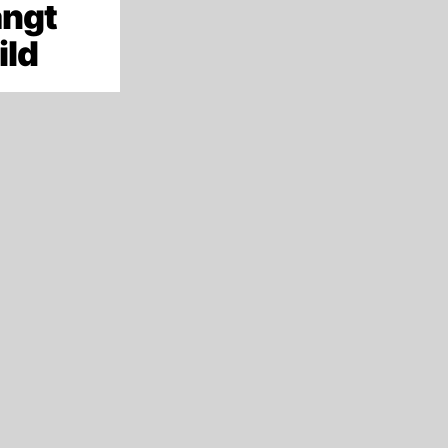
ängt
ild