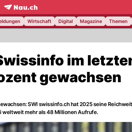
frontpage.
NAU.ch
meldungen
Wirtschaft
Digital
Magazine
Themen
wissinfo im letzte
rozent gewachsen
 gewachsen: SWI swissinfo.ch hat 2025 seine Reichwei
 weltweit mehr als 48 Millionen Aufrufe.