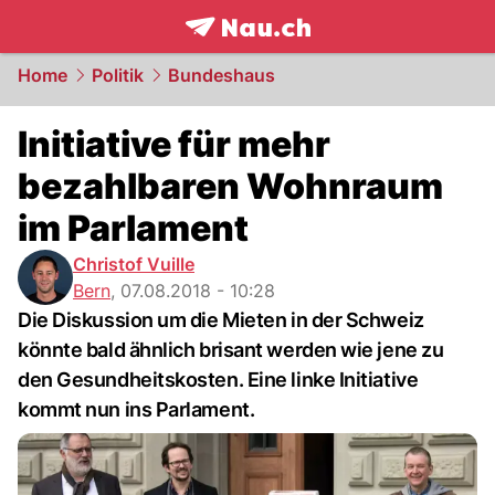
frontpage.
NAU.ch
Home
Politik
Bundeshaus
Initiative für mehr
bezahlbaren Wohnraum
im Parlament
Christof Vuille
Bern
,
07.08.2018 - 10:28
Die Diskussion um die Mieten in der Schweiz
könnte bald ähnlich brisant werden wie jene zu
den Gesundheitskosten. Eine linke Initiative
kommt nun ins Parlament.