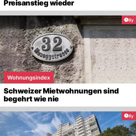
Preisanstieg wieder
Arti
8y
Wohnungsindex
Schweizer Mietwohnungen sind
begehrt wie nie
Arti
8y