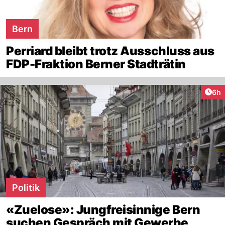
Bern
Perriard bleibt trotz Ausschluss aus
FDP-Fraktion Berner Stadträtin
Arti
6h
Politik
«Zuelose»: Jungfreisinnige Bern
suchen Gespräch mit Gewerbe