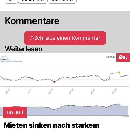
Kommentare
Schreibe einen Kommentar
Weiterlesen
Arti
8y
Im Juli
Mieten sinken nach starkem