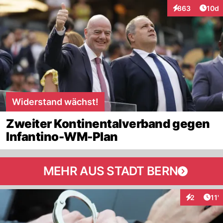
Artik
863
10d
Interaktionen
Widerstand wächst!
Zweiter Kontinentalverband gegen
Infantino-WM-Plan
MEHR AUS STADT BERN
Arti
2
11'
Interaktion