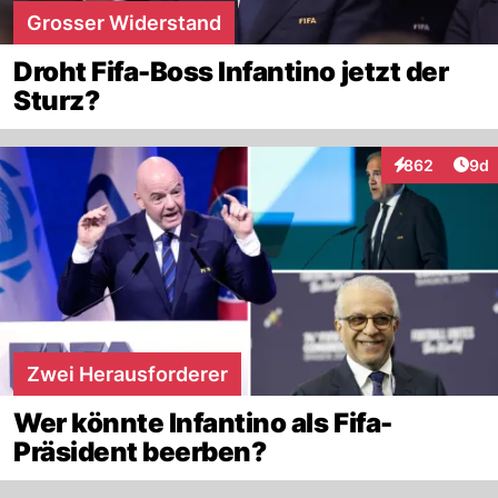
Grosser Widerstand
Droht Fifa-Boss Infantino jetzt der
Sturz?
Arti
862
9d
Interaktionen
Zwei Herausforderer
Wer könnte Infantino als Fifa-
Präsident beerben?