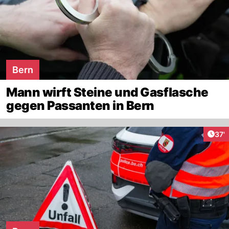
Bern
Mann wirft Steine und Gasflasche
gegen Passanten in Bern
Arti
37'