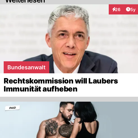
Arti
26
5y
Interaktionen
Bundesanwalt
Rechtskommission will Laubers
Immunität aufheben