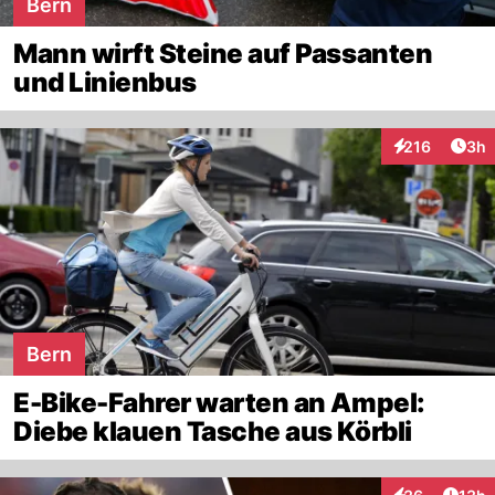
Bern
Mann wirft Steine auf Passanten
und Linienbus
Arti
216
3h
Interaktionen
Bern
E-Bike-Fahrer warten an Ampel:
Diebe klauen Tasche aus Körbli
Artik