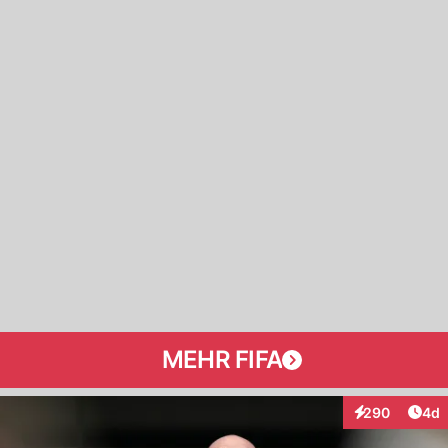
MEHR FIFA
Arti
290
4d
Interaktionen