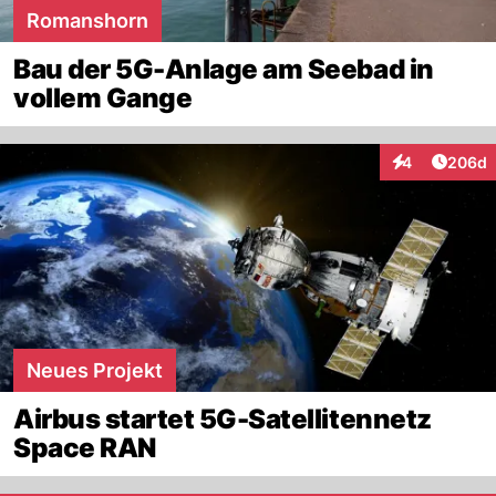
Romanshorn
Bau der 5G-Anlage am Seebad in
vollem Gange
Artikel
4
206d
Interaktionen
Neues Projekt
Airbus startet 5G-Satellitennetz
Space RAN