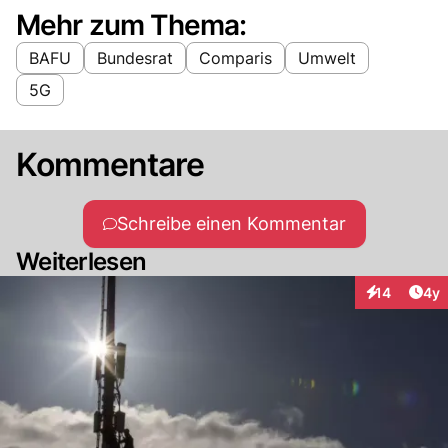
Mehr zum Thema:
BAFU
Bundesrat
Comparis
Umwelt
5G
Kommentare
Schreibe einen Kommentar
Weiterlesen
Arti
14
4y
Interaktione