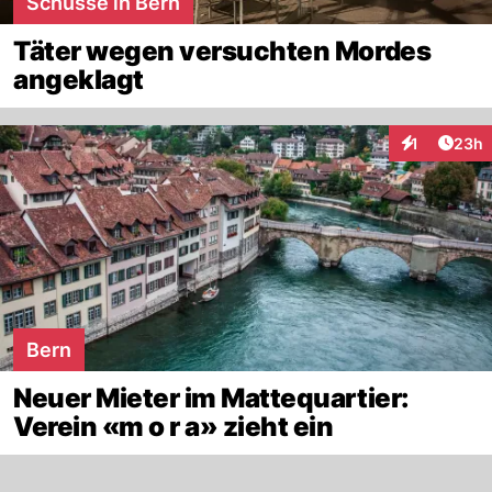
Schüsse in Bern
Täter wegen versuchten Mordes
angeklagt
Artik
1
23h
Interaktione
Bern
Neuer Mieter im Mattequartier:
Verein «m o r a» zieht ein