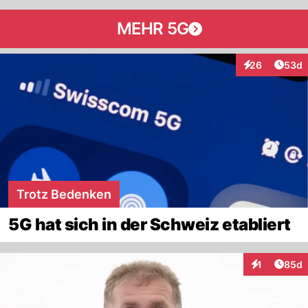
MEHR 5G
Artik
26
53d
Interaktionen
Trotz Bedenken
5G hat sich in der Schweiz etabliert
Artik
1
85d
Interaktione