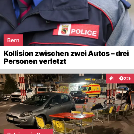
Bern
Kollision zwischen zwei Autos – drei
Personen verletzt
Artik
1
22h
Interaktione