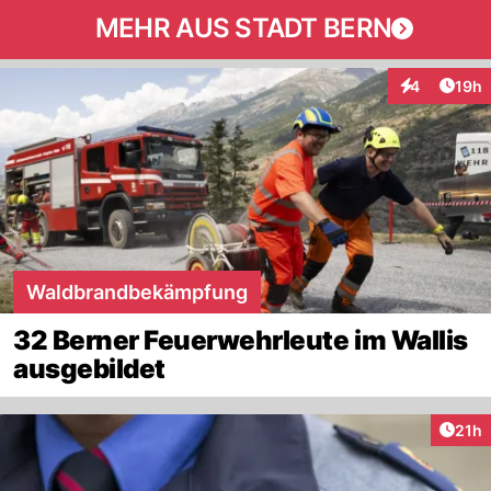
MEHR AUS STADT BERN
Artik
4
19h
Interaktione
Waldbrandbekämpfung
32 Berner Feuerwehrleute im Wallis
ausgebildet
Artik
21h