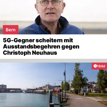
Bern
5G-Gegner scheitern mit
Ausstandsbegehren gegen
Christoph Neuhaus
Artike
184d