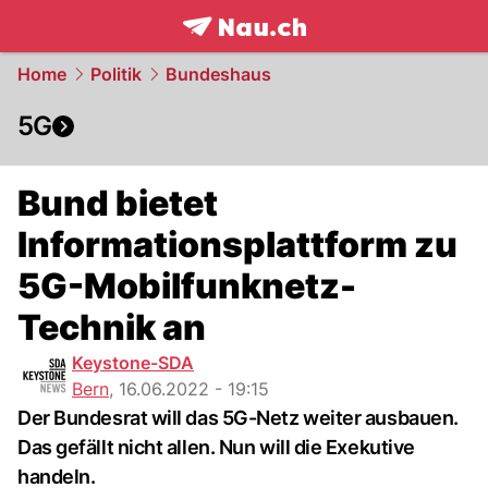
frontpage.
NAU.ch
Home
Politik
Bundeshaus
5G
Bund bietet
Informationsplattform zu
5G-Mobilfunknetz-
Technik an
Keystone-SDA
Bern
,
16.06.2022 - 19:15
Der Bundesrat will das 5G-Netz weiter ausbauen.
Das gefällt nicht allen. Nun will die Exekutive
handeln.