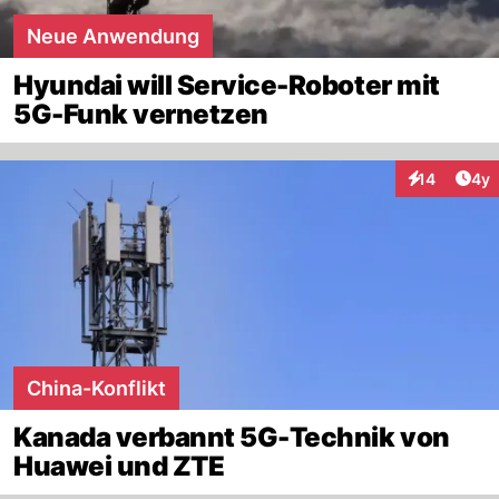
Neue Anwendung
Hyundai will Service-Roboter mit
5G-Funk vernetzen
Arti
14
4y
Interaktione
China-Konflikt
Kanada verbannt 5G-Technik von
Huawei und ZTE