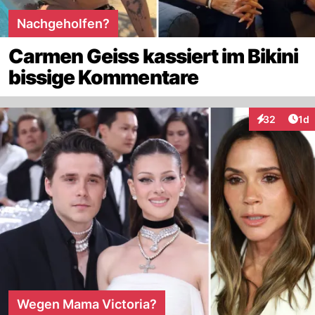
Nachgeholfen?
Carmen Geiss kassiert im Bikini
bissige Kommentare
Art
32
1d
Interaktione
Wegen Mama Victoria?