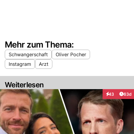
Mehr zum Thema:
Schwangerschaft
Oliver Pocher
Instagram
Arzt
Weiterlesen
Artik
43
63d
Interaktionen