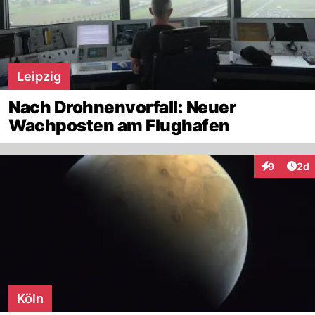
Leipzig
Nach Drohnenvorfall: Neuer
Wachposten am Flughafen
Arti
9
2d
Interaktion
Köln