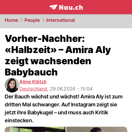
frontpage.
NAU.ch
Home
People
International
Vorher-Nachher:
«Halbzeit» – Amira Aly
zeigt wachsenden
Babybauch
Aline Klötzli
Deutschland
,
29.06.2026 - 15:04
Der Bauch wächst und wächst! Amira Aly ist zum
dritten Mal schwanger. Auf Instagram zeigt sie
jetzt ihre Babykugel – und muss auch Kritik
einstecken.