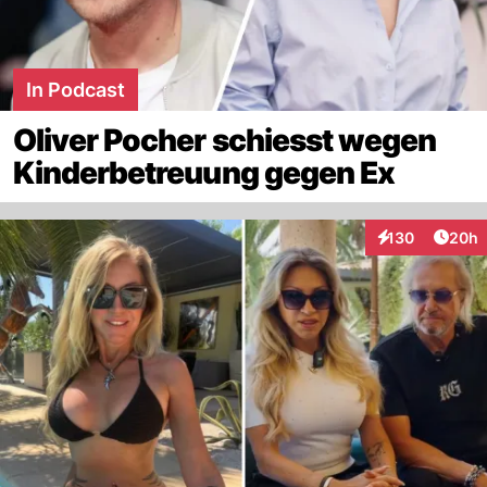
In Podcast
Oliver Pocher schiesst wegen
Kinderbetreuung gegen Ex
Artik
130
20h
Interaktionen