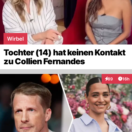
Wirbel
Tochter (14) hat keinen Kontakt
zu Collien Fernandes
Artik
89
16h
Interaktionen