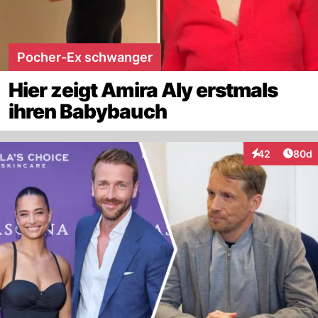
Pocher-Ex schwanger
Hier zeigt Amira Aly erstmals
ihren Babybauch
Artik
42
80d
Interaktionen