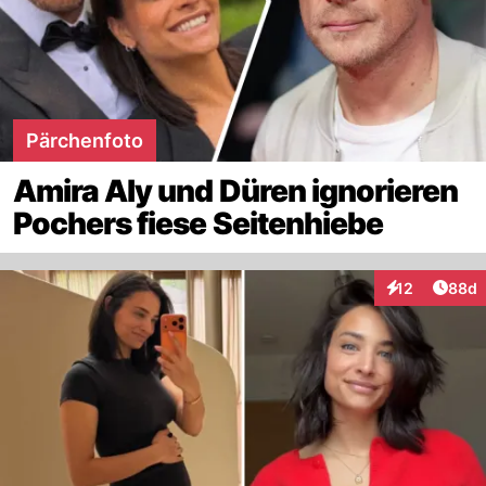
Pärchenfoto
Amira Aly und Düren ignorieren
Pochers fiese Seitenhiebe
Artik
12
88d
Interaktionen