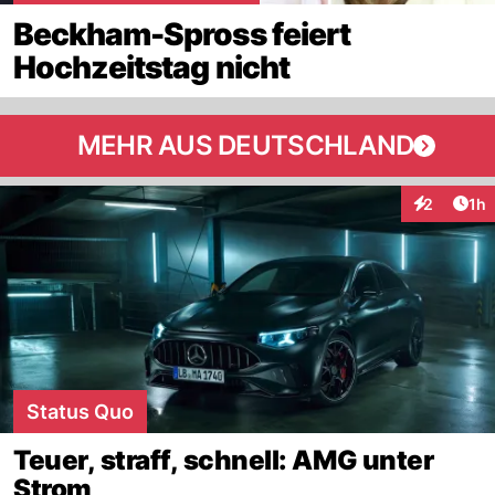
Beckham-Spross feiert
Hochzeitstag nicht
MEHR AUS DEUTSCHLAND
Art
2
1h
Interaktion
Status Quo
Teuer, straff, schnell: AMG unter
Strom