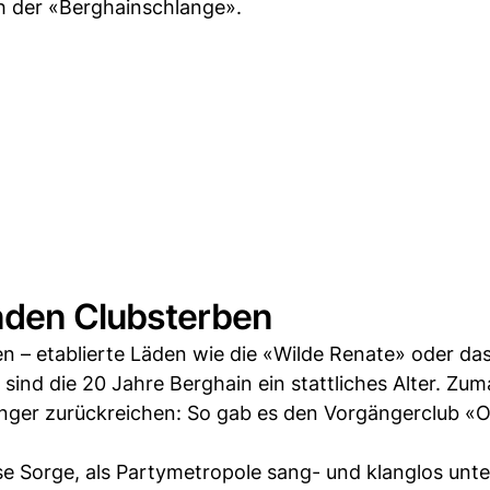
h der «Berghainschlange».
nden Clubsterben
 – etablierte Läden wie die «Wilde Renate» oder da
ind die 20 Jahre Berghain ein stattliches Alter. Zuma
nger zurückreichen: So gab es den Vorgängerclub «
osse Sorge, als Partymetropole sang- und klanglos un