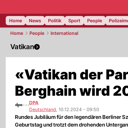
Home
News
Politik
Sport
People
Polizei
Home
People
International
Vatikan
«Vatikan der Pa
Berghain wird 2
DPA
Deutschland
,
10.12.2024 - 09:50
Rundes Jubiläum für den legendären Berliner S
Geburtstag und trotzt dem drohenden Untergang