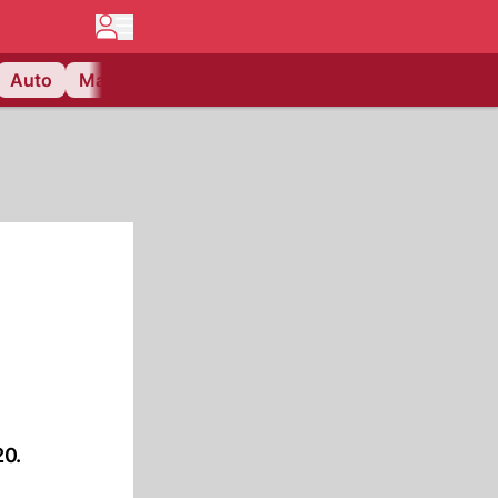
Auto
Matchcenter
Videos
Nau Plus
Lifestyle
20.