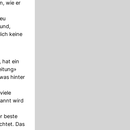
, wie er
reu
rund,
lich keine
 hat ein
eitung»
was hinter
viele
annt wird
er beste
chtet. Das