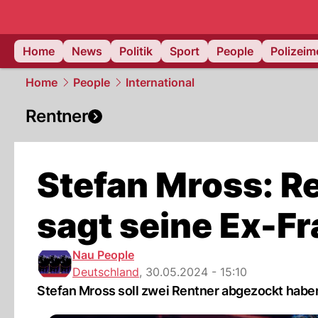
Home
News
Politik
Sport
People
Polizei
Home
People
International
Rentner
Stefan Mross: R
sagt seine Ex-Fr
Nau People
Deutschland
,
30.05.2024 - 15:10
Stefan Mross soll zwei Rentner abgezockt haben