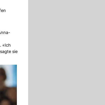
fen
Anna-
. «Ich
sagte sie