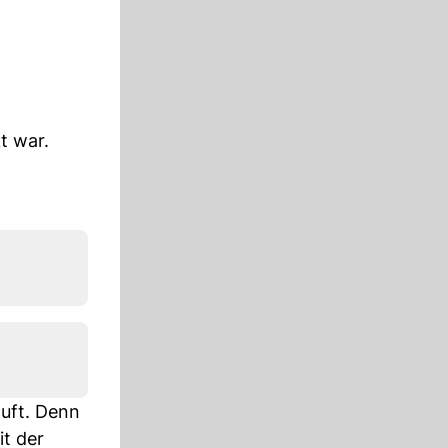
t war.
auft. Denn
it der