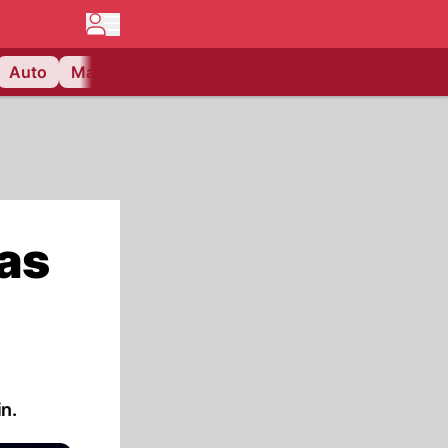
Auto
Matchcenter
Videos
Nau Plus
Lifestyle
as
n.