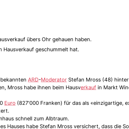
Hausverkauf übers Ohr gehauen haben.
eim Hausverkauf geschummelt hat.
m bekannten
ARD
-
Moderator
Stefan Mross (48) hinte
ten, Mross habe ihnen beim Hausv
erkauf
in Markt Win
00
Euro
(827'000 Franken) für das als «einzigartige, e
ert.
mhaus schnell zum Albtraum.
des Hauses habe Stefan Mross versichert, dass die So