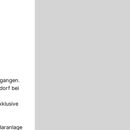
rgangen.
dorf bei
xklusive
laranlage