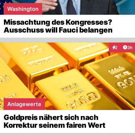
Washington
Missachtung des Kongresses?
Ausschuss will Fauci belangen
Arti
2
3h
Interaktion
Anlagewerte
Goldpreis nähert sich nach
Korrektur seinem fairen Wert