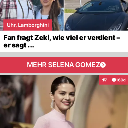
Uhr, Lamborghini
Fan fragt Zeki, wie viel er verdient –
er sagt ...
MEHR SELENA GOMEZ
Artike
7
160d
Interaktionen