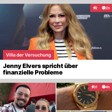
Arti
2
2h
Interaktion
Villa der Versuchung
Jenny Elvers spricht über
finanzielle Probleme
Arti
31
4h
Interaktione