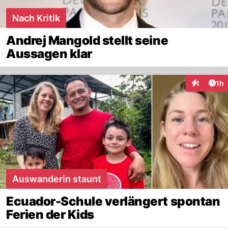
Nach Kritik
Andrej Mangold stellt seine
Aussagen klar
Art
1
1h
Interaktion
Auswanderin staunt
Ecuador-Schule verlängert spontan
Ferien der Kids