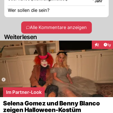
Jahr
Wer sollen die sein?
Alle Kommentare anzeigen
Weiterlesen
Art
2
1y
Interaktion
Im Partner-Look
Selena Gomez und Benny Blanco
zeigen Halloween-Kostüm