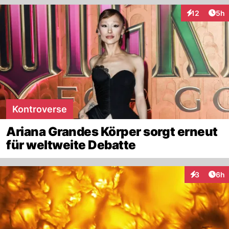
Arti
12
5h
Interaktione
Kontroverse
Ariana Grandes Körper sorgt erneut
für weltweite Debatte
Arti
3
6h
Interaktion