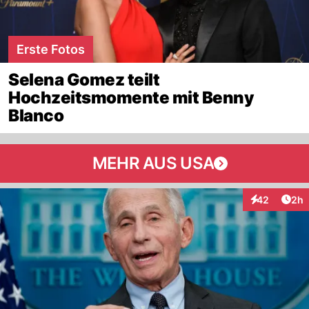
Erste Fotos
Selena Gomez teilt
Hochzeitsmomente mit Benny
Blanco
MEHR AUS USA
Arti
42
2h
Interaktionen