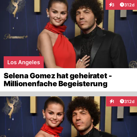
Artike
3
312d
Interaktionen
Los Angeles
Selena Gomez hat geheiratet -
Millionenfache Begeisterung
Artike
1
312d
Interaktionen