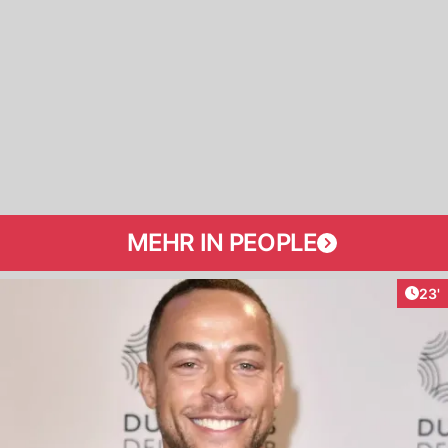
MEHR IN PEOPLE
Arti
23'