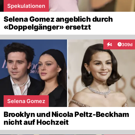
Spekulationen
Selena Gomez angeblich durch
«Doppelgänger» ersetzt
Artikel
4
309d
Interaktionen
Selena Gomez
Brooklyn und Nicola Peltz-Beckham
nicht auf Hochzeit