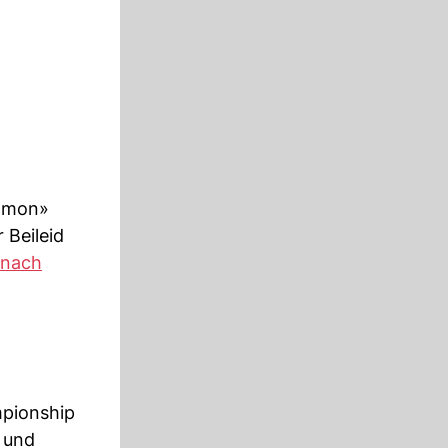
Ramon»
 Beileid
 nach
mpionship
 und