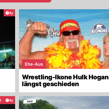
Artikel veröffentlicht:
4y
Ehe-Aus
Wrestling-Ikone Hulk Hogan 
längst geschieden
Artikel veröffentlicht:
6
4y
eraktionen