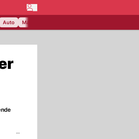
Auto
Matchcenter
Videos
Nau Plus
Lifestyle
er
gende