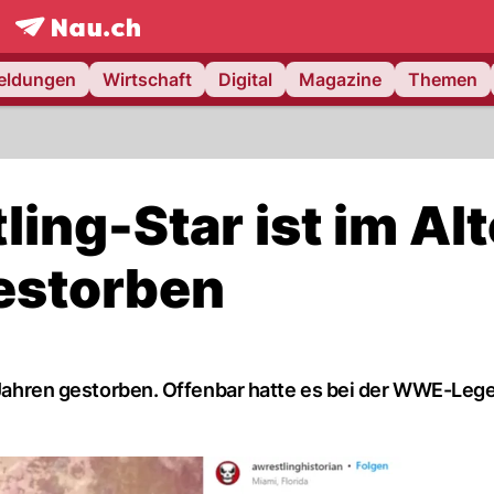
frontpage.
NAU.ch
meldungen
Wirtschaft
Digital
Magazine
Themen
ling-Star ist im Alt
estorben
63 Jahren gestorben. Offenbar hatte es bei der WWE-Le