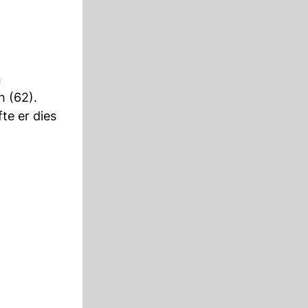
n
 (62).
e er dies