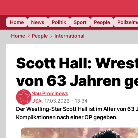
Home
News
Politik
Sport
People
Polizei
Home
People
International
Scott Hall: Wrest
von 63 Jahren g
Nau Prominews
USA
,
17.03.2022 - 13:34
Der Westling-Star Scott Hall ist im Alter von 
Komplikationen nach einer OP gegeben.