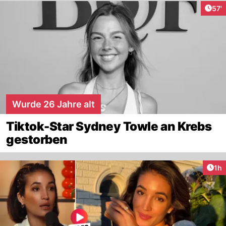
Arti
57'
Wurde 26 Jahre alt
Tiktok-Star Sydney Towle an Krebs
gestorben
Art
1h