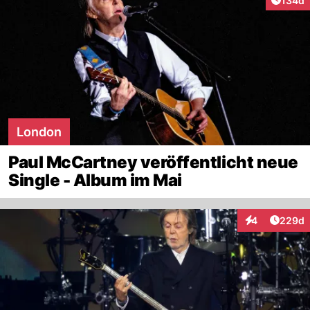
134d
London
Paul McCartney veröffentlicht neue
Single - Album im Mai
Artikel
4
229d
Interaktionen