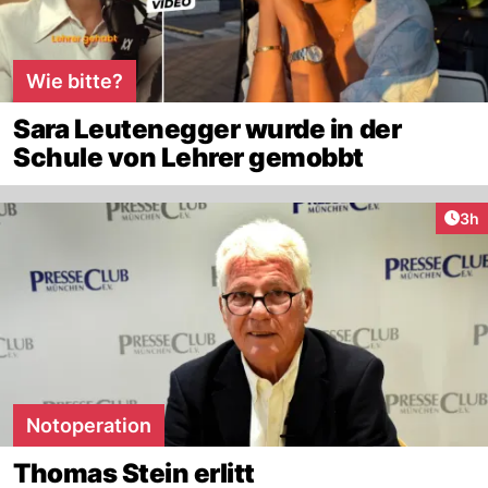
Wie bitte?
Sara Leutenegger wurde in der
Schule von Lehrer gemobbt
Arti
3h
Notoperation
Thomas Stein erlitt