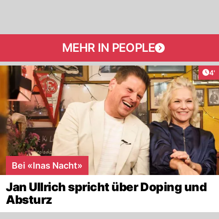
MEHR IN PEOPLE
Art
4'
Bei «Inas Nacht»
Jan Ullrich spricht über Doping und
Absturz