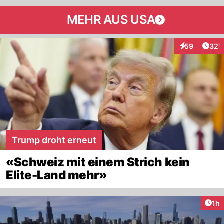
MEHR AUS USA
Arti
59
32'
Interaktionen
Trump droht erneut
«Schweiz mit einem Strich kein
Elite-Land mehr»
Art
1h