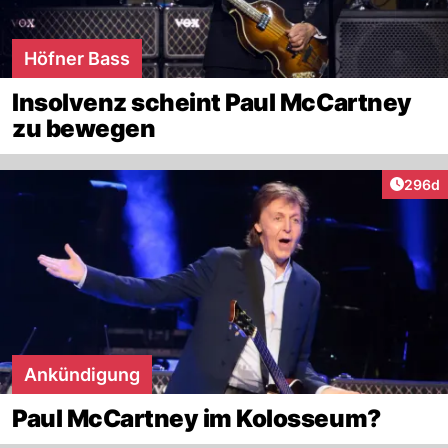
Höfner Bass
Insolvenz scheint Paul McCartney
zu bewegen
Artikel
296d
Ankündigung
Paul McCartney im Kolosseum?