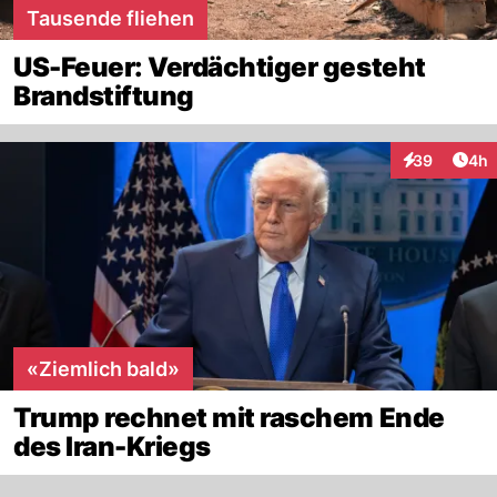
Tausende fliehen
US-Feuer: Verdächtiger gesteht
Brandstiftung
Arti
39
4h
Interaktionen
«Ziemlich bald»
Trump rechnet mit raschem Ende
des Iran-Kriegs