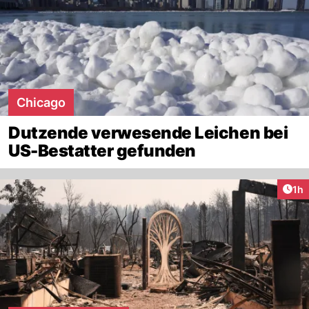
Chicago
Dutzende verwesende Leichen bei
US-Bestatter gefunden
Art
1h