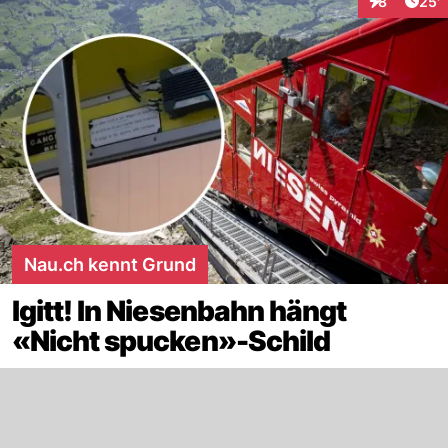
Arti
8
25'
Interaktione
Nau.ch kennt Grund
Igitt! In Niesenbahn hängt
«Nicht spucken»-Schild