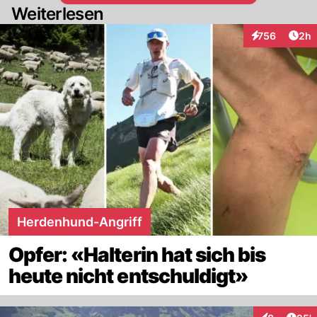
Weiterlesen
Arti
756
2h
Interaktionen
Herdenhund-Angriff
Opfer: «Halterin hat sich bis
heute nicht entschuldigt»