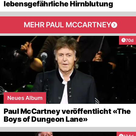
lebensgefährliche Hirnblutung
MEHR PAUL MCCARTNEY
Artik
70d
Neues Album
Paul McCartney veröffentlicht «The
Boys of Dungeon Lane»
Artike