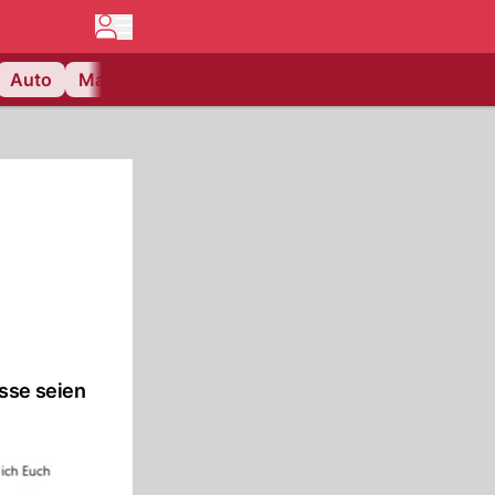
Auto
Matchcenter
Videos
Nau Plus
Lifestyle
sse seien