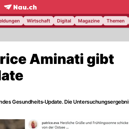
frontpage.
NAU.ch
meldungen
Wirtschaft
Digital
Magazine
Themen
ice Aminati gibt
ate
terndes Gesundheits‑Update. Die Untersuchungsergebni