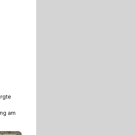
orgte
ung am