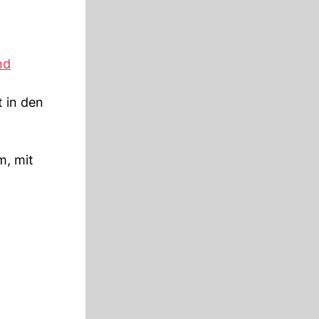
nd
t in den
m, mit