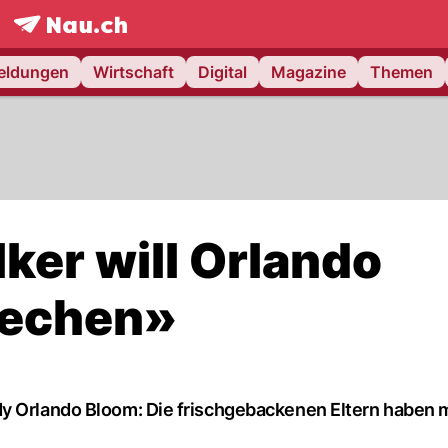
frontpage.
NAU.ch
meldungen
Wirtschaft
Digital
Magazine
Themen
lker will Orlando
rechen»
dy Orlando Bloom: Die frischgebackenen Eltern haben 