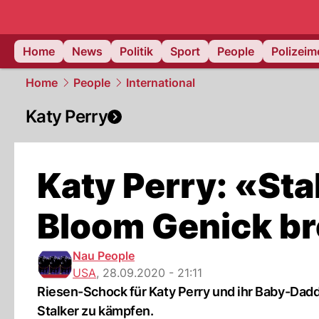
Home
News
Politik
Sport
People
Polizei
Home
People
International
Katy Perry
Katy Perry: «Sta
Bloom Genick b
Nau People
USA
,
28.09.2020 - 21:11
Riesen-Schock für Katy Perry und ihr Baby-Dad
Stalker zu kämpfen.