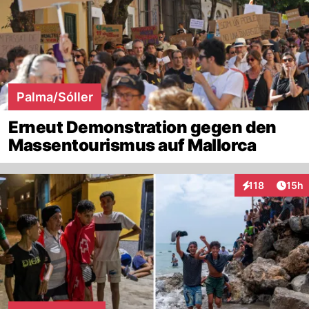
Palma/Sóller
Erneut Demonstration gegen den
Massentourismus auf Mallorca
Artik
118
15h
Interaktionen