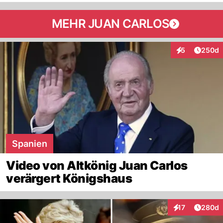
MEHR JUAN CARLOS
Artikel
5
250d
Interaktionen
Spanien
Video von Altkönig Juan Carlos
verärgert Königshaus
Artikel
17
280d
Interaktionen