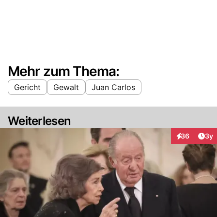
Mehr zum Thema:
Gericht
Gewalt
Juan Carlos
Weiterlesen
Arti
36
3y
Interaktionen