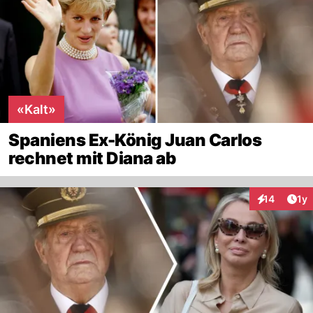
«Kalt»
Spaniens Ex-König Juan Carlos
rechnet mit Diana ab
Art
14
1y
Interaktione