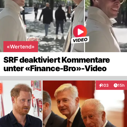
«Wertend»
SRF deaktiviert Kommentare
unter «Finance-Bro»-Video
Artik
103
15h
Interaktionen