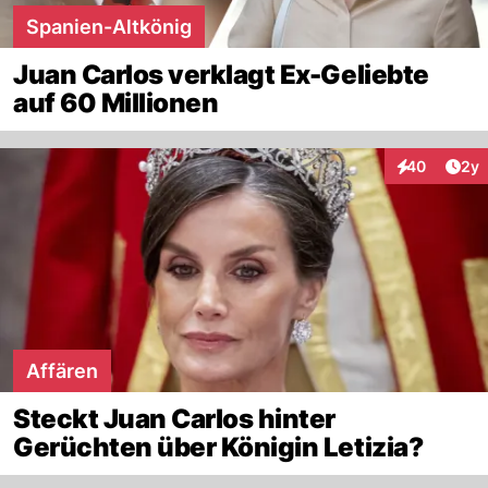
Spanien-Altkönig
Juan Carlos verklagt Ex-Geliebte
auf 60 Millionen
Arti
40
2y
Interaktionen
Affären
Steckt Juan Carlos hinter
Gerüchten über Königin Letizia?