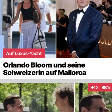
Auf Luxus-Yacht
Orlando Bloom und seine
Schweizerin auf Mallorca
Arti
40
7h
Interaktionen