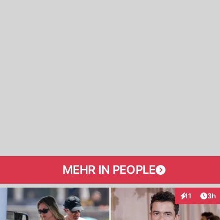
MEHR IN PEOPLE
Arti
11
3h
Interaktione