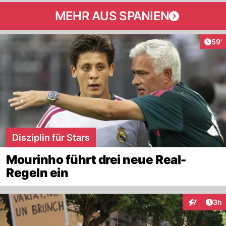
MEHR AUS SPANIEN
Arti
59'
Disziplin für Stars
Mourinho führt drei neue Real-
Regeln ein
Arti
7
3h
Interaktion