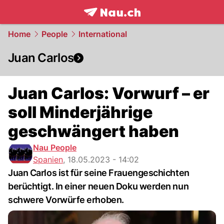
frontpage.
NAU.ch
Home
People
International
Juan Carlos
Juan Carlos: Vorwurf – er
soll Minderjährige
geschwängert haben
Nau People
Spanien
,
18.05.2023 - 14:02
Juan Carlos ist für seine Frauengeschichten
berüchtigt. In einer neuen Doku werden nun
schwere Vorwürfe erhoben.