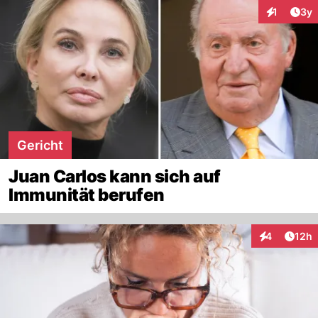
Arti
1
3y
Interaktion
Gericht
Juan Carlos kann sich auf
Immunität berufen
Artik
4
12h
Interaktione