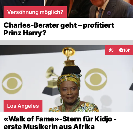
Versöhnung möglich?
Charles-Berater geht – profitiert
Prinz Harry?
Artik
5
16h
Interaktione
Los Angeles
«Walk of Fame»-Stern für Kidjo -
erste Musikerin aus Afrika