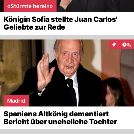
«Stürmte herein»
Königin Sofia stellte Juan Carlos'
Geliebte zur Rede
Arti
1
3y
Interaktion
Madrid
Spaniens Altkönig dementiert
Bericht über uneheliche Tochter