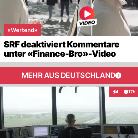
«Wertend»
SRF deaktiviert Kommentare
unter «Finance-Bro»-Video
MEHR AUS DEUTSCHLAND
Artik
4
17h
Interaktione