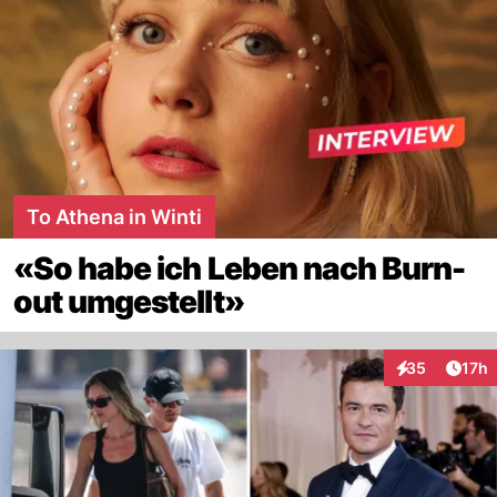
To Athena in Winti
«So habe ich Leben nach Burn-
out umgestellt»
Artik
35
17h
Interaktionen