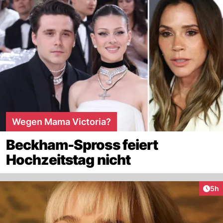
Wegen Mama Victoria?
Beckham-Spross feiert
Hochzeitstag nicht
Arti
5h