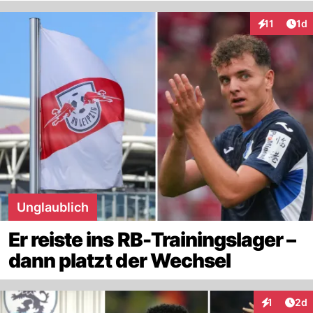
Art
11
1d
Interaktione
Unglaublich
Er reiste ins RB-Trainingslager –
dann platzt der Wechsel
Arti
1
2d
Interaktion