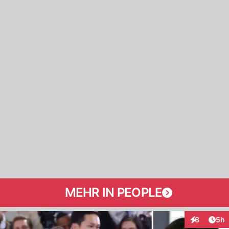
MEHR IN PEOPLE
Arti
8
5h
Interaktion