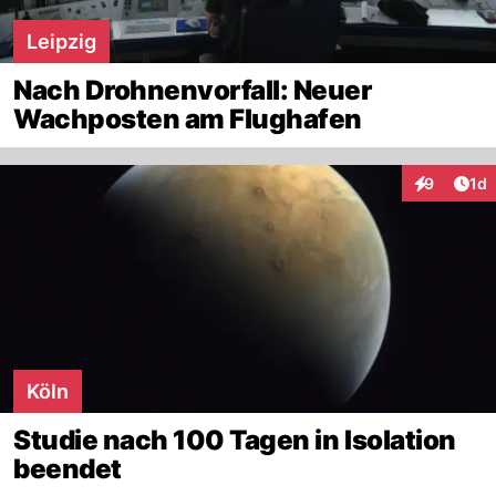
Leipzig
Nach Drohnenvorfall: Neuer
Wachposten am Flughafen
Art
9
1d
Interaktion
Köln
Studie nach 100 Tagen in Isolation
beendet