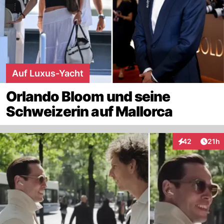
Auf Luxus-Yacht
Orlando Bloom und seine
Schweizerin auf Mallorca
Artik
42
21h
Interaktionen