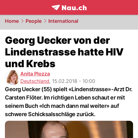
frontpage.
NAU.ch
Home
People
International
Georg Uecker von der
Lindenstrasse hatte HIV
und Krebs
Anita Plozza
Deutschland
,
15.02.2018 - 10:00
Georg Uecker (55) spielt «Lindenstrasse»-Arzt Dr.
Carsten Flöter. Im richtigen Leben schaut er mit
seinem Buch «Ich mach dann mal weiter» auf
schwere Schicksalsschläge zurück.