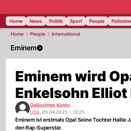
Home
News
Politik
Sport
People
Polizei
Home
People
International
Eminem
Eminem wird Opa
Enkelsohn Elliot
Gelöschtes Konto
USA
,
05.04.2025 - 13:25
Eminem ist erstmals Opa! Seine Tochter Hailie 
den Rap-Superstar.