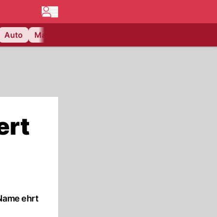
Auto
Matchcenter
Videos
Nau Plus
Lifestyle
ert
 Name ehrt