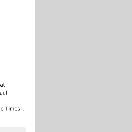
at
 auf
ic Times».