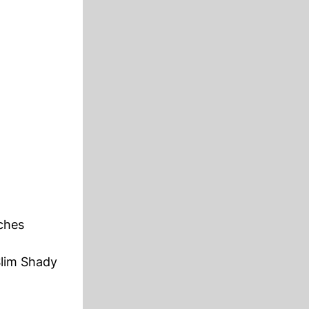
ches
Slim Shady