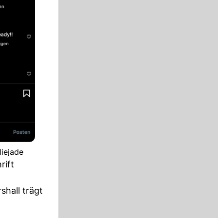
liejade
rift
shall trägt