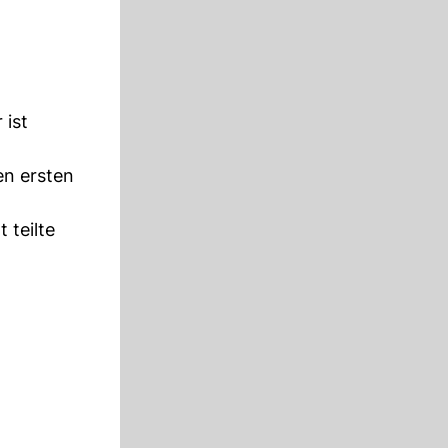
 ist
en ersten
 teilte