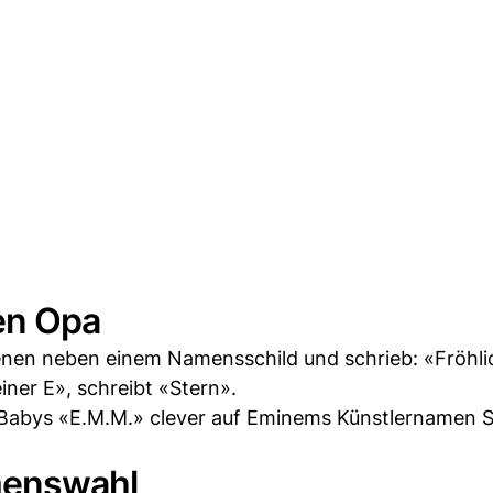
den Opa
renen neben einem Namensschild und schrieb: «Fröhli
einer E», schreibt «Stern».
s Babys «E.M.M.» clever auf Eminems Künstlernamen 
menswahl