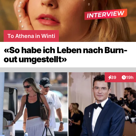
To Athena in Winti
«So habe ich Leben nach Burn-
out umgestellt»
Artik
39
19h
Interaktionen