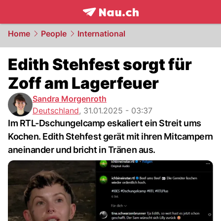
frontpage.
NAU.ch
Home
People
International
Edith Stehfest sorgt für
Zoff am Lagerfeuer
Sandra Morgenroth
Deutschland
,
31.01.2025 - 03:37
Im RTL-Dschungelcamp eskaliert ein Streit ums
Kochen. Edith Stehfest gerät mit ihren Mitcampern
aneinander und bricht in Tränen aus.