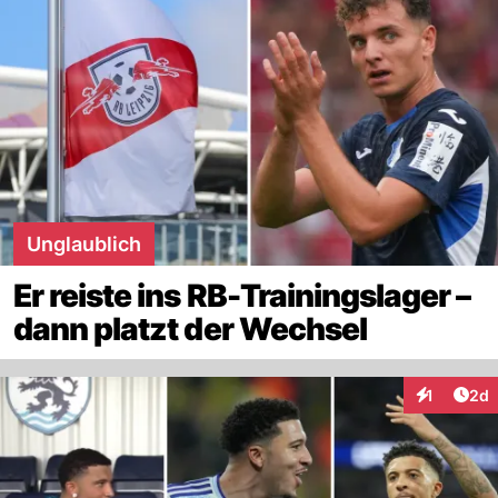
Unglaublich
Er reiste ins RB-Trainingslager –
dann platzt der Wechsel
Arti
1
2d
Interaktion