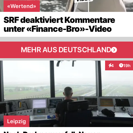
«Wertend»
SRF deaktiviert Kommentare
unter «Finance-Bro»-Video
MEHR AUS DEUTSCHLAND
Artik
4
19h
Interaktione
Leipzig