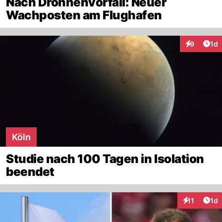
Nach Drohnenvorfall: Neuer
Wachposten am Flughafen
Art
9
1d
Interaktion
Köln
Studie nach 100 Tagen in Isolation
beendet
Art
11
1d
Interaktione