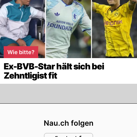
Wie bitte?
Ex-BVB-Star hält sich bei
Zehntligist fit
Footer
Nau.ch folgen