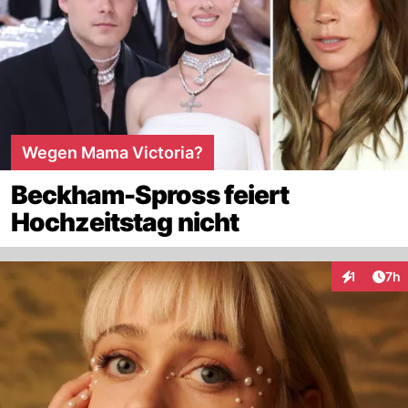
Wegen Mama Victoria?
Beckham-Spross feiert
Hochzeitstag nicht
Arti
1
7h
Interaktion