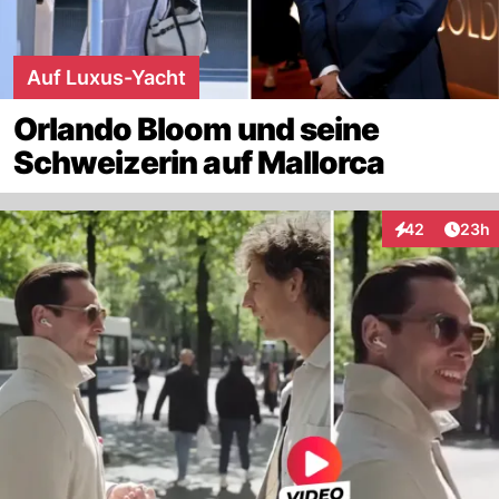
Auf Luxus-Yacht
Orlando Bloom und seine
Schweizerin auf Mallorca
Artik
42
23h
Interaktionen