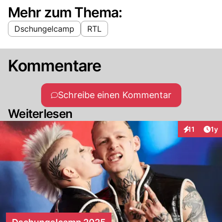
Mehr zum Thema:
Dschungelcamp
RTL
Kommentare
Schreibe einen Kommentar
Weiterlesen
Art
11
1y
Interaktione