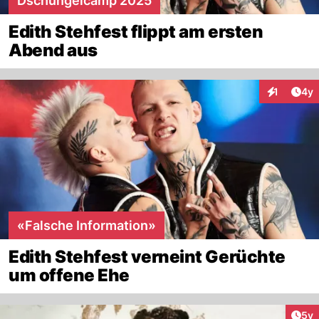
Dschungelcamp 2025
Edith Stehfest flippt am ersten
Abend aus
Arti
1
4y
Interaktion
«Falsche Information»
Edith Stehfest verneint Gerüchte
um offene Ehe
Arti
5y