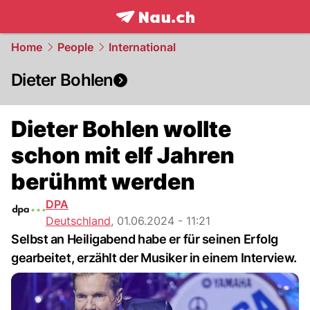
frontpage.
NAU.ch
Home
People
International
Dieter Bohlen
Dieter Bohlen wollte
schon mit elf Jahren
berühmt werden
DPA
Deutschland
,
01.06.2024 - 11:21
Selbst an Heiligabend habe er für seinen Erfolg
gearbeitet, erzählt der Musiker in einem Interview.