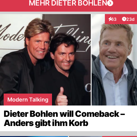
MEHR DIETER BOHLEN
Artik
63
23d
Interaktionen
Modern Talking
Dieter Bohlen will Comeback –
Anders gibt ihm Korb