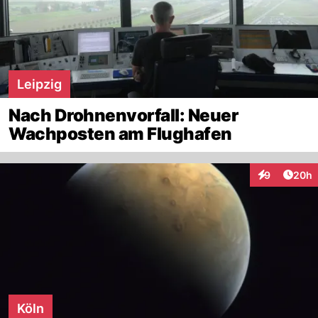
Leipzig
Nach Drohnenvorfall: Neuer
Wachposten am Flughafen
Artik
9
20h
Interaktionen
Köln