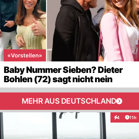
«Vorstellen»
Baby Nummer Sieben? Dieter
Bohlen (72) sagt nicht nein
MEHR AUS DEUTSCHLAND
Artik
4
11h
Interaktione