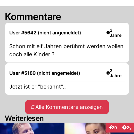
Kommentare
Artikel verö
2
User #5642 (nicht angemeldet)
Jahre
Schon mit elf Jahren berühmt werden wollen
doch alle Kinder ?
Artikel verö
2
User #5189 (nicht angemeldet)
Jahre
Jetzt ist er "bekannt"..
Alle Kommentare anzeigen
Weiterlesen
Arti
29
2y
Interaktionen