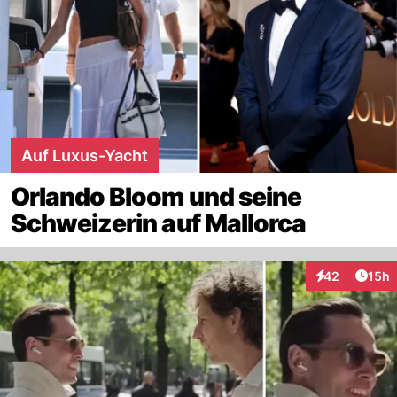
Auf Luxus-Yacht
Orlando Bloom und seine
Schweizerin auf Mallorca
Artik
42
15h
Interaktionen