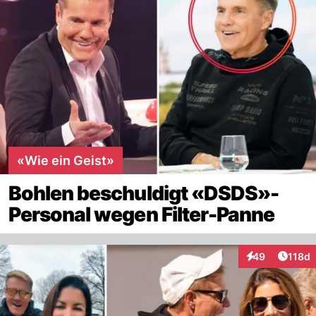
«Wie ein Geist»
Bohlen beschuldigt «DSDS»-
Personal wegen Filter-Panne
Artike
49
118d
Interaktionen