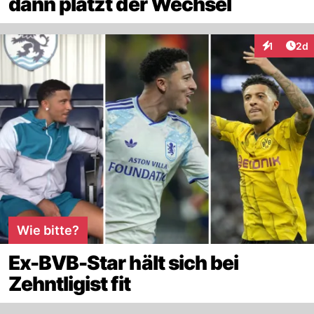
dann platzt der Wechsel
Arti
1
2d
Interaktion
Wie bitte?
Ex-BVB-Star hält sich bei
Zehntligist fit