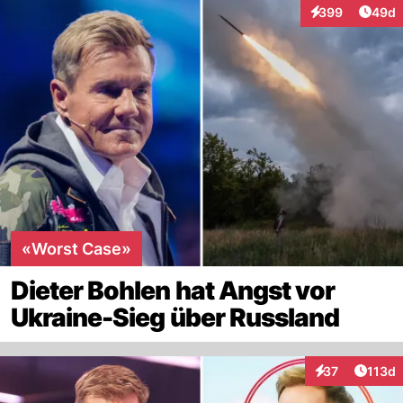
Artik
399
49d
Interaktionen
«Worst Case»
Dieter Bohlen hat Angst vor
Ukraine-Sieg über Russland
Artike
37
113d
Interaktionen