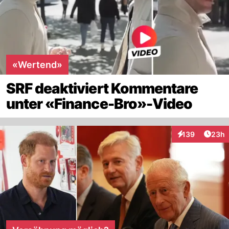
«Wertend»
SRF deaktiviert Kommentare
unter «Finance-Bro»-Video
Artik
139
23h
Interaktionen