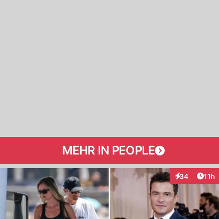
MEHR IN PEOPLE
Artik
34
11h
Interaktionen