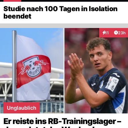
Studie nach 100 Tagen in Isolation
beendet
Artik
11
23h
Interaktionen
Unglaublich
Er reiste ins RB-Trainingslager –