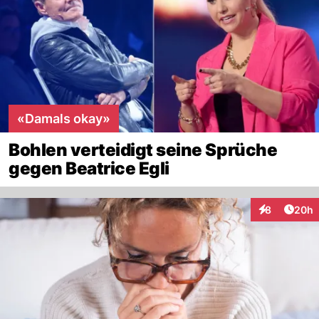
«Damals okay»
Bohlen verteidigt seine Sprüche
gegen Beatrice Egli
Artik
8
20h
Interaktionen